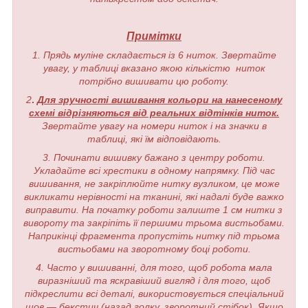
Примітки
1. Прядь муліне складається із 6 ниток. Звертайте
увагу, у таблиці вказано якою кількістю ниток
потрібно вишивати цю роботу.
2
.
Для зручності вишивання кольори на нанесеному
схемі відрізняються від реальних відтінків ниток.
Звертайте увагу на номери ниток і на значки в
таблиці, які їм відповідають.
3. Починати вишивку бажано з центру роботи.
Укладайте всі хрестики в одному напрямку. Під час
вишивання, не закріплюйте нитку вузликом, це може
викликати нерівності на тканині, які надалі буде важко
виправити. На початку роботи залиште 1 см нитки з
вивороту та закріпіть її першими трьома вистьобами.
Наприкінці фрагмента пропустіть нитку під трьома
вистьобами на зворотному боці роботи.
4. Часто у вишиванні, для того, щоб робота мала
виразніший та яскравіший вигляд і для того, щоб
підкреслити всі деталі, використовується спеціальний
шов — бекстич (назад голку, зворотний стібок). Якщо