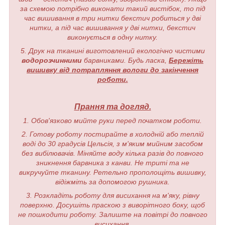
за схемою потрібно виконати такий вистібок, то під
час вишивання в три нитки бекстич робиться у дві
нитки, а під час вишивання у дві нитки, бекстич
виконується в одну нитку.
5. Друк на тканині виготовлений екологічно чистими
водорозчинними
барвниками. Будь ласка,
Бережіть
вишивку від потрапляння вологи до закінчення
роботи.
Прання та догляд.
1. Обов'язково мийте руки перед початком роботи.
2. Готову роботу постирайте в холодній або теплій
воді до 30 градусів Цельсія, з м'яким мийним засобом
без вибілювачів. Міняйте воду кілька разів до повного
зникнення барвника з канви. Не триті та не
викручуйте тканину. Ретельно прополощіть вишивку,
відіжміть за допомогою рушника.
3. Розкладіть роботу для висихання на м'яку, рівну
поверхню. Досушіть праскою з виворітного боку, щоб
не пошкодити роботу. Залиште на повітрі до повного
висихання.