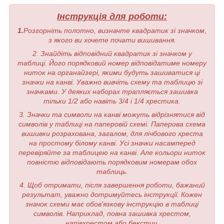
Інструкція для роботи:
1.
Розгорніть полотно, визначте квадратик зі значком,
з якого ви хочете почати вишивання.
2. Знайдіть відповідний квадратик зі значком у
таблиці. Його порядковий номер відповідатиме номеру
ниток на органайзері, якими будуть зашиватися ці
значки на канві. Уважно вивчіть схему та таблицю зі
значками. У деяких наборах трапляється зашивка
тільки 1/2 або навіть 3/4 і 1/4 хрестика.
3. Значки та символи на канві можуть відрізнятися від
символів у таблиці на паперовій схемі. Паперова схема
вишивки розрахована, загалом, для лічбового хреста
на простому білому канві. Усі значки насамперед
перевіряйте за таблицею на канві. Але кольори ниток
повністю відповідають порядковим номерам обох
таблиць.
4. Щоб отримати, після завершення роботи, бажаний
результат, уважно дотримуйтесь інструкції. Кожен
значок схеми має обов'язкову інструкцію в таблиці
символів. Наприклад, повна зашивка хрестом,
напівхрестом або бекстич.