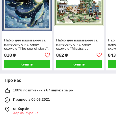
Набір для вишивання за
Набір для вишивання за
Набі
нанесеною на канву
нанесеною на канву
нане
схемою "The sea of stars".
схемою “Mississippi
схем
AIDA 14CT printed, 47*40
Memories”. AIDA 14CT
humm
818
862
843
₴
₴
см
printed , 49*30 см.
prin
prin
Купити
Купити
Про нас
100% позитивних з 67 відгуків за рік
Працює з 05.06.2021
м. Харків
Харків, Україна