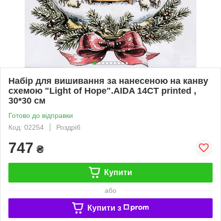
Набір для вишивання за нанесеною на канву
схемою "Light of Hope".AIDA 14CT printed ,
30*30 см
Готово до відправки
Код: 02254
Роздріб
747
₴
Купити
або
Купити з