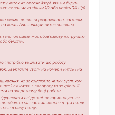
меру ниток на органайзері, якими будуть
ься зашивка тільки 1/2 або навіть 3/4 і 1/4
ерова схема вишивки розрахована, загалом,
 на канві. Але кольори ниток повністю
ен значок схеми має обов'язкову інструкцію
або бекстич.
ниток потрібно вишивати цю роботу.
ток.
Звертайте увагу на номери ниток і на
ишивання, не закріплюйте нитку вузликом,
те 1 см нитки з вивороту та закріпіть її
ами на зворотному боці роботи.
підкреслити всі деталі, використовується
вистібок, то під час вишивання в три нитки
ється в одну нитку.
жіть вишивку від потрапляння вологи до