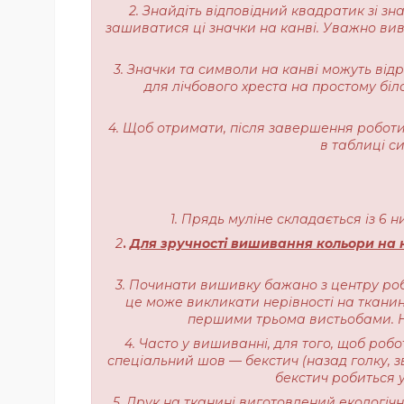
2. Знайдіть відповідний квадратик зі з
зашиватися ці значки на канві. Уважно вивч
3. Значки та символи на канві можуть від
для лічбового хреста на простому біл
4. Щоб отримати, після завершення роботи,
в таблиці с
1. Прядь муліне складається із 6 
2
.
Для зручності вишивання кольори на н
3. Починати вишивку бажано з центру роб
це може викликати нерівності на тканині
першими трьома вистьобами. На
4. Часто у вишиванні, для того, щоб роб
спеціальний шов — бекстич (назад голку, з
бекстич робиться у
5. Друк на тканині виготовлений екологі