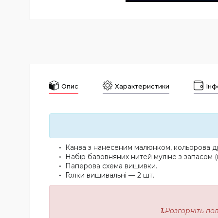
Опис
Характеристики
Інф
Канва з нанесеним малюнком, кольорова др
Набір бавовняних нитей муліне з запасом (
Паперова схема вишивки.
Голки вишивальні — 2 шт.
1.
Розгорніть по