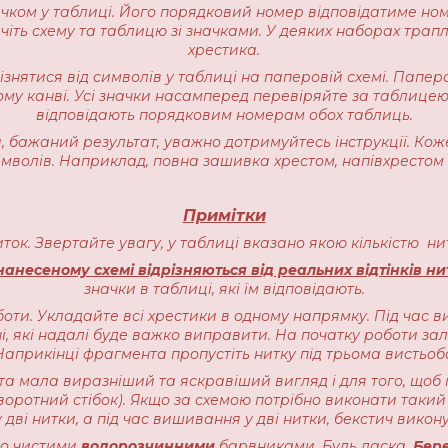
начком у таблиці. Його порядковий номер відповідатиме но
іть схему та таблицю зі значками. У деяких наборах трапляєт
хрестика.
різнятися від символів у таблиці на паперовій схемі. Пап
ому канві. Усі значки насамперед перевіряйте за таблицею
відповідають порядковим номерам обох таблиць.
 бажаний результат, уважно дотримуйтесь інструкції. Кож
имволів. Наприклад, повна зашивка хрестом, напівхрестом 
Примітки
ниток. Звертайте увагу, у таблиці вказано якою кількістю 
анесеному схемі відрізняються від реальних відтінків ни
значки в таблиці, які їм відповідають.
оти. Укладайте всі хрестики в одному напрямку. Під час в
, які надалі буде важко виправити. На початку роботи залиш
прикінці фрагмента пропустіть нитку під трьома вистьоб
ота мала виразніший та яскравіший вигляд і для того, щоб 
воротний стібок). Якщо за схемою потрібно виконати такий 
 дві нитки, а під час вишивання у дві нитки, бекстич викону
чно чистими
водорозчинними
барвниками. Будь ласка,
Бере