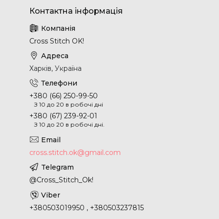
Cross Stitch OK!
Харків, Україна
+380 (66) 250-99-50
З 10 до 20 в робочі дні
+380 (67) 239-92-01
З 10 до 20 в робочі дні.
cross.stitch.ok@gmail.com
@Cross_Stitch_Ok!
+380503019950 , +380503237815