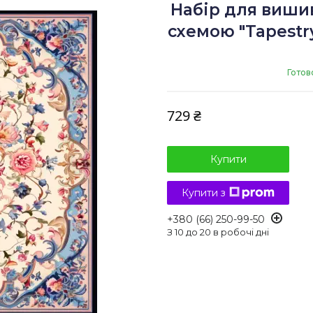
Набір для виши
схемою "Tapestry
Готов
729 ₴
Купити
Купити з
+380 (66) 250-99-50
З 10 до 20 в робочі дні