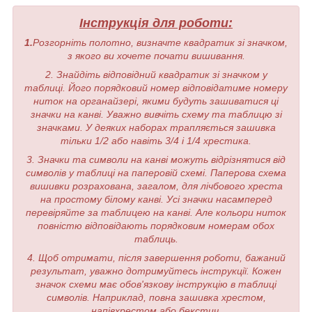
Інструкція для роботи:
1.
Розгорніть полотно, визначте квадратик зі значком,
з якого ви хочете почати вишивання.
2. Знайдіть відповідний квадратик зі значком у
таблиці. Його порядковий номер відповідатиме номеру
ниток на органайзері, якими будуть зашиватися ці
значки на канві. Уважно вивчіть схему та таблицю зі
значками. У деяких наборах трапляється зашивка
тільки 1/2 або навіть 3/4 і 1/4 хрестика.
3. Значки та символи на канві можуть відрізнятися від
символів у таблиці на паперовій схемі. Паперова схема
вишивки розрахована, загалом, для лічбового хреста
на простому білому канві. Усі значки насамперед
перевіряйте за таблицею на канві. Але кольори ниток
повністю відповідають порядковим номерам обох
таблиць.
4. Щоб отримати, після завершення роботи, бажаний
результат, уважно дотримуйтесь інструкції. Кожен
значок схеми має обов'язкову інструкцію в таблиці
символів. Наприклад, повна зашивка хрестом,
напівхрестом або бекстич.