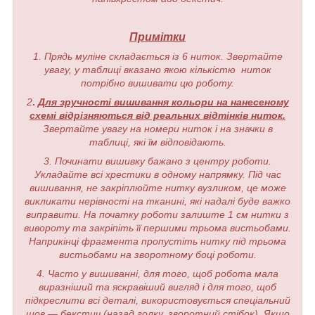
Примітки
1. Прядь муліне складається із 6 ниток. Звертайте
увагу, у таблиці вказано якою кількістю ниток
потрібно вишивати цю роботу.
2
.
Для зручності вишивання кольори на нанесеному
схемі відрізняються від реальних відтінків ниток.
Звертайте увагу на номери ниток і на значки в
таблиці, які їм відповідають.
3. Починати вишивку бажано з центру роботи.
Укладайте всі хрестики в одному напрямку. Під час
вишивання, не закріплюйте нитку вузликом, це може
викликати нерівності на тканині, які надалі буде важко
виправити. На початку роботи залиште 1 см нитки з
вивороту та закріпіть її першими трьома вистьобами.
Наприкінці фрагмента пропустіть нитку під трьома
вистьобами на зворотному боці роботи.
4. Часто у вишиванні, для того, щоб робота мала
виразніший та яскравіший вигляд і для того, щоб
підкреслити всі деталі, використовується спеціальний
шов — бекстич (назад голку, зворотний стібок). Якщо