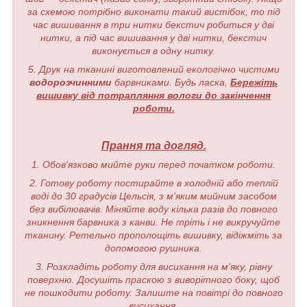
за схемою потрібно виконати такий вистібок, то під
час вишивання в три нитки бекстич робиться у дві
нитки, а під час вишивання у дві нитки, бекстич
виконується в одну нитку.
5. Друк на тканині виготовлений екологічно чистими
водорозчинними
барвниками. Будь ласка,
Бережіть
вишивку від потрапляння вологи до закінчення
роботи.
Прання та догляд.
1. Обов'язково мийте руки перед початком роботи.
2. Готову роботу постирайте в холодній або теплій
воді до 30 градусів Цельсія, з м'яким мийним засобом
без вибілювачів. Міняйте воду кілька разів до повного
зникнення барвника з канви. Не тріть і не викручуйте
тканину. Ретельно прополощіть вишивку, відіжміть за
допомогою рушника.
3. Розкладіть роботу для висихання на м'яку, рівну
поверхню. Досушіть праскою з виворітного боку, щоб
не пошкодити роботу. Залиште на повітрі до повного
висихання.