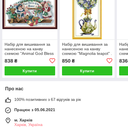
Набір для вишивання за
Набір для вишивання за
Набі
нанесеною на канву
нанесеною на канву
нане
схемою "Animal God Bless
схемою "Magnolia teapot" .
схем
Our Home". AIDA 14CT
AIDA 14CT printed, 30*54
Magp
838
850
836
₴
₴
printed 51*32 см
см
prin
Купити
Купити
Про нас
100% позитивних з 67 відгуків за рік
Працює з 05.06.2021
м. Харків
Харків, Україна