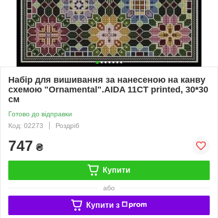
Набір для вишивання за нанесеною на канву
схемою "Ornamental".AIDA 11CT printed, 30*30
см
Готово до відправки
Код: 02273
Роздріб
747
₴
Купити
або
Купити з