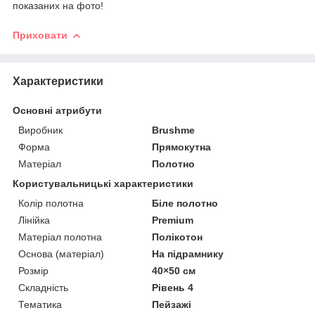
показаних на фото!
Приховати
Характеристики
Основні атрибути
Виробник
Brushme
Форма
Прямокутна
Матеріал
Полотно
Користувальницькі характеристики
Колір полотна
Біле полотно
Лінійка
Premium
Матеріал полотна
Полікотон
Основа (матеріал)
На підрамнику
Розмір
40×50 см
Складність
Рівень 4
Тематика
Пейзажі