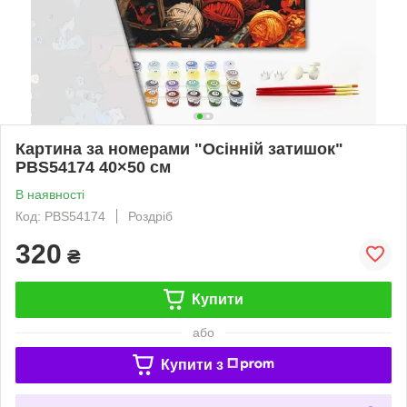
Картина за номерами "Осінній затишок"
PBS54174 40×50 см
В наявності
Код: PBS54174
Роздріб
320
₴
Купити
або
Купити з