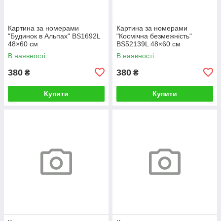
Картина за номерами
Картина за номерами
"Будинок в Альпах" BS1692L
"Космічна безмежність"
48×60 см
BS52139L 48×60 см
В наявності
В наявності
380
380
₴
₴
Купити
Купити