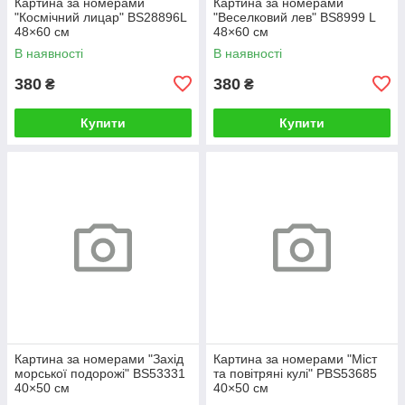
Картина за номерами
Картина за номерами
"Космічний лицар" BS28896L
"Веселковий лев" BS8999 L
48×60 см
48×60 см
В наявності
В наявності
380
380
₴
₴
Купити
Купити
Картина за номерами "Захід
Картина за номерами "Міст
морської подорожі" BS53331
та повітряні кулі" PBS53685
40×50 см
40×50 см