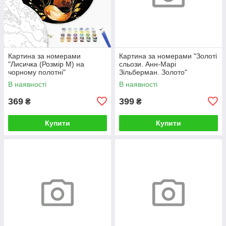
Картина за номерами
Картина за номерами "Золоті
"Лисичка (Розмір М) на
сльози. Анн-Марі
чорному полотні"
Зільберман. Золото"
RCB00126М 30
BS52812L 48×60 см
В наявності
В наявності
369
399
₴
₴
Купити
Купити