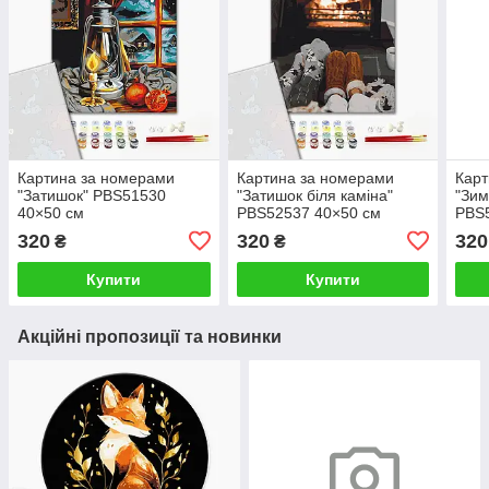
Картина за номерами
Картина за номерами
Карт
"Затишок" PBS51530
"Затишок біля каміна"
"Зим
40×50 см
PBS52537 40×50 см
PBS
320
320
320
₴
₴
Купити
Купити
Акційні пропозиції та новинки