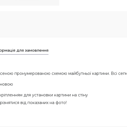
ормація для замовлення
есеною пронумерованою схемою майбутньої картини. Всі сегм
сновою
 кріпленням для установки картини на стіну
різнятися від показаних на фото!