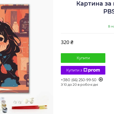
Картина за
PB
В н
320 ₴
Купити
Купити з
+380 (66) 250-99-50
З 10 до 20 в робочі дні