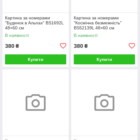
Картина за номерами
Картина за номерами
"Будинок в Альпах" BS1692L
"Космічна безмежність"
48×60 см
BS52139L 48×60 см
В наявності
В наявності
380
380
₴
₴
Купити
Купити