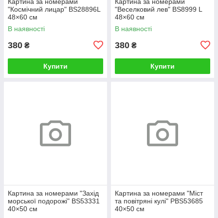
Картина за номерами
Картина за номерами
"Космічний лицар" BS28896L
"Веселковий лев" BS8999 L
48×60 см
48×60 см
В наявності
В наявності
380
380
₴
₴
Купити
Купити
Картина за номерами "Захід
Картина за номерами "Міст
морської подорожі" BS53331
та повітряні кулі" PBS53685
40×50 см
40×50 см