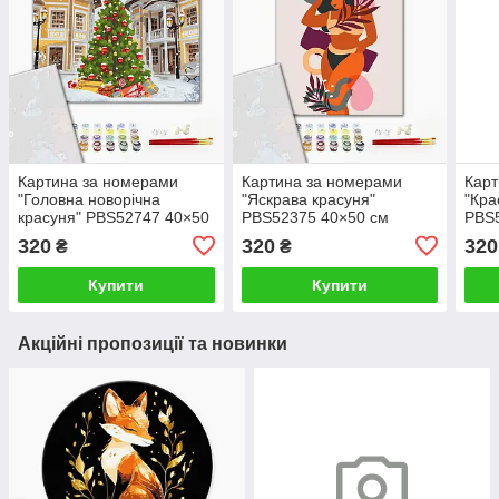
Картина за номерами
Картина за номерами
Карт
"Головна новорічна
"Яскрава красуня"
"Кра
красуня" PBS52747 40×50
PBS52375 40×50 см
PBS
см
320
320
320
₴
₴
Купити
Купити
Акційні пропозиції та новинки