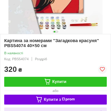
Картина за номерами "Загадкова красуня"
PBS54074 40×50 см
В наявності
Код: PBS54074
Роздріб
320
₴
Купити
або
Купити з