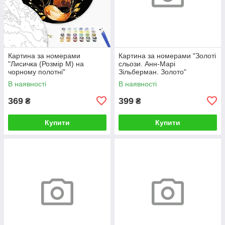
Картина за номерами
Картина за номерами "Золоті
"Лисичка (Розмір М) на
сльози. Анн-Марі
чорному полотні"
Зільберман. Золото"
RCB00126М 30
BS52812L 48×60 см
В наявності
В наявності
369
399
₴
₴
Купити
Купити