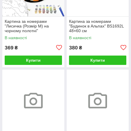
Картина за номерами
Картина за номерами
"Лисичка (Розмір М) на
"Будинок в Альпах" BS1692L
чорному полотні"
48×60 см
RCB00126М 30
В наявності
В наявності
369
380
₴
₴
Купити
Купити