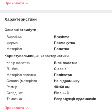
Приховати
Характеристики
Основні атрибути
Виробник
Brushme
Форма
Прямокутна
Матеріал
Полотно
Користувальницькі характеристики
Колір полотна
Біле полотно
Лінійка
Classic
Матеріал полотна
Полікотон
Основа (матеріал)
На підрамнику
Розмір
48×60 см
Складність
Рівень 3
Тематика
Репродукції художників
Приховати