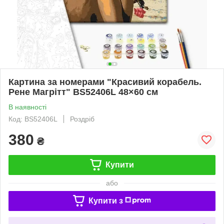
Картина за номерами "Красивий корабель.
Рене Магрітт" BS52406L 48×60 см
В наявності
Код: BS52406L
Роздріб
380
₴
Купити
або
Купити з