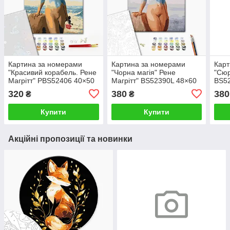
Картина за номерами
Картина за номерами
Карт
"Красивий корабель. Рене
"Чорна магія" Рене
"Сюр
Магрітт" PBS52406 40×50
Магрітт" BS52390L 48×60
BS52
см
см
320
380
380
₴
₴
Купити
Купити
Акційні пропозиції та новинки