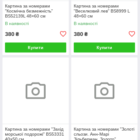
Картина за номерами
Картина за номерами
"Космічна безмежність"
"Веселковий лев" BS8999 L
BS52139L 48×60 см
48×60 см
В наявності
В наявності
380
380
₴
₴
Купити
Купити
Картина за номерами "Захід
Картина за номерами "Золоті
морської подорожі" BS53331
сльози. Анн-Марі
40×50 см
Зільберман. Золото"