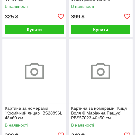
BS52812L 48×60 см
В наявності
В наявності
325
399
₴
₴
Купити
Купити
Картина за номерами
Картина за номерами "Киця
"Космічний лицар" BS28896L
Воля © Маріанна Пащук"
48×60 см
PBS57023 40×50 см
В наявності
В наявності