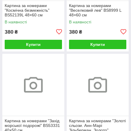
Картина за номерами
Картина за номерами
"Космічна безмежність"
"Веселковий лев" BS8999 L
BS52139L 48×60 см
48×60 см
В наявності
В наявності
380
380
₴
₴
Купити
Купити
Картина за номерами "Захід
Картина за номерами "Золоті
морської подорожі" BS53331
сльози. Анн-Марі
40×50 см
Зільберман. Золото"