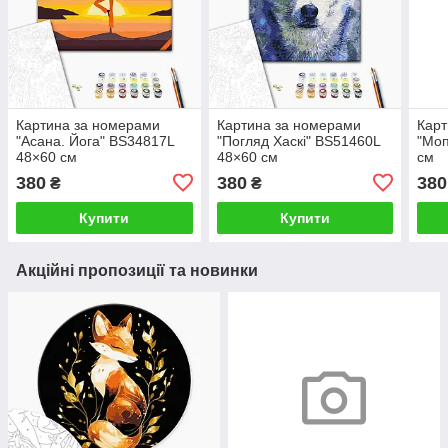
Картина за номерами
Картина за номерами
Карт
"Асана. Йога" BS34817L
"Погляд Хаскі" BS51460L
"Моп
48×60 см
48×60 см
см
380
380
380
₴
₴
Купити
Купити
Акційні пропозиції та новинки