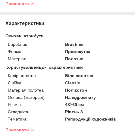
Приховати
Характеристики
Основні атрибути
Виробник
Brushme
Форма
Прямокутна
Матеріал
Полотно
Користувальницькі характеристики
Колір полотна
Біле полотно
Лінійка
Classic
Матеріал полотна
Полікотон
Основа (матеріал)
На підрамнику
Розмір
48×60 см
Складність
Рівень 3
Тематика
Репродукції художників
Приховати