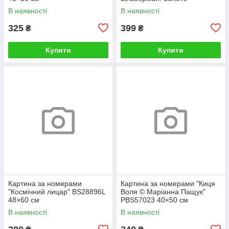
BS52812L 48×60 см
В наявності
В наявності
325
399
₴
₴
Купити
Купити
Картина за номерами
Картина за номерами "Киця
"Космічний лицар" BS28896L
Воля © Маріанна Пащук"
48×60 см
PBS57023 40×50 см
В наявності
В наявності