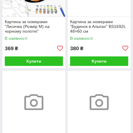
Картина за номерами
Картина за номерами
"Лисичка (Розмір М) на
"Будинок в Альпах" BS1692L
чорному полотні"
48×60 см
RCB00126М 30
В наявності
В наявності
369
380
₴
₴
Купити
Купити