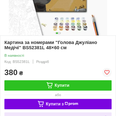
Картина за номерами "Голова Джуліано
Медічі" BS52381L 48×60 см
В наявності
Код: BS52381L
Роздріб
380
₴
Купити
або
Купити з