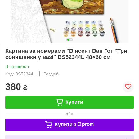
Картина за номерами "Вінсент Ван Гог "Три
соняшники у вазі" BS52344L 48×60 см
В наявності
Код: BS52344L
Роздріб
380
₴
Купити
або
Купити з