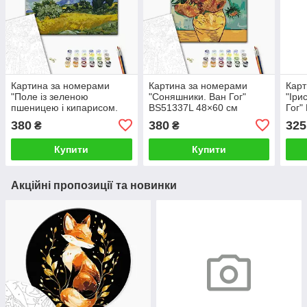
Картина за номерами
Картина за номерами
Карт
"Поле із зеленою
"Соняшники. Ван Гог"
"Іри
пшеницею і кипарисом.
BS51337L 48×60 см
Гог"
Вінсент Ван Гог" BS415L
380
380
325
₴
₴
48×60 см
Купити
Купити
Акційні пропозиції та новинки