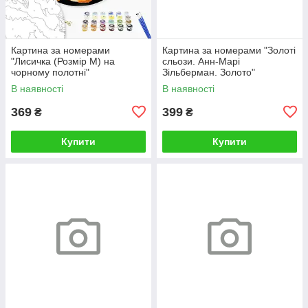
Картина за номерами
Картина за номерами "Золоті
"Лисичка (Розмір М) на
сльози. Анн-Марі
чорному полотні"
Зільберман. Золото"
RCB00126М 30
BS52812L 48×60 см
В наявності
В наявності
369
399
₴
₴
Купити
Купити