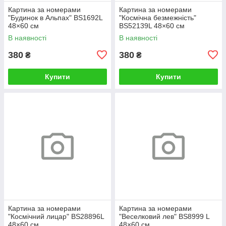
Картина за номерами
Картина за номерами
"Будинок в Альпах" BS1692L
"Космічна безмежність"
48×60 см
BS52139L 48×60 см
В наявності
В наявності
380
380
₴
₴
Купити
Купити
Картина за номерами
Картина за номерами
"Космічний лицар" BS28896L
"Веселковий лев" BS8999 L
48×60 см
48×60 см