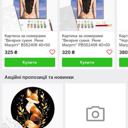
Картина за номерами
Картина за номерами
Карт
"Вечірня сукня. Рене
"Вечірня сукня. Рене
"Чор
Магрітт" BS52408 40×50
Магрітт" PBS52408 40×50
Магр
см
см
см
325
320
380
₴
₴
Купити
Купити
Акційні пропозиції та новинки