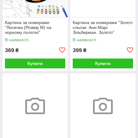
Картина за номерами
Картина за номерами "Золоті
"Лисичка (Розмір М) на
сльози. Анн-Марі
чорному полотні"
Зільберман. Золото"
RCB00126М 30
BS52812L 48×60 см
В наявності
В наявності
369
399
₴
₴
Купити
Купити