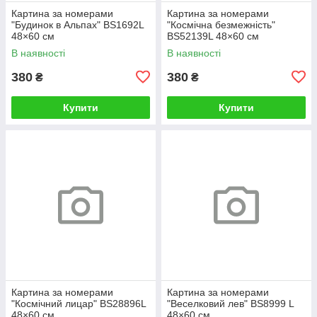
Картина за номерами
Картина за номерами
"Будинок в Альпах" BS1692L
"Космічна безмежність"
48×60 см
BS52139L 48×60 см
В наявності
В наявності
380
380
₴
₴
Купити
Купити
Картина за номерами
Картина за номерами
"Космічний лицар" BS28896L
"Веселковий лев" BS8999 L
48×60 см
48×60 см