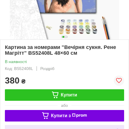
Картина за номерами "Вечірня сукня. Рене
Магрітт" BS52408L 48×60 см
В наявності
Код: BS52408L
Роздріб
380
₴
Купити
або
Купити з