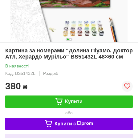
Картина за номерами "Долина Піуамо. Доктор
Атл, Херардо Мурільо" BS51432L 48×60 см
В наявності
Код: BS51432L
Роздріб
380
₴
Купити
або
Купити з