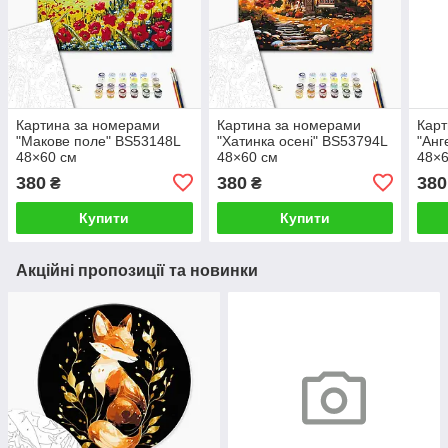
Картина за номерами
Картина за номерами
Карт
"Макове поле" BS53148L
"Хатинка осені" BS53794L
"Анг
48×60 см
48×60 см
48×6
380
380
380
₴
₴
Купити
Купити
Акційні пропозиції та новинки