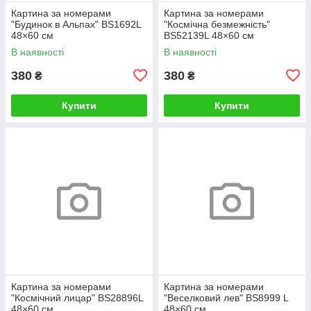
Картина за номерами
Картина за номерами
"Будинок в Альпах" BS1692L
"Космічна безмежність"
48×60 см
BS52139L 48×60 см
В наявності
В наявності
380
380
₴
₴
Купити
Купити
Картина за номерами
Картина за номерами
"Космічний лицар" BS28896L
"Веселковий лев" BS8999 L
48×60 см
48×60 см