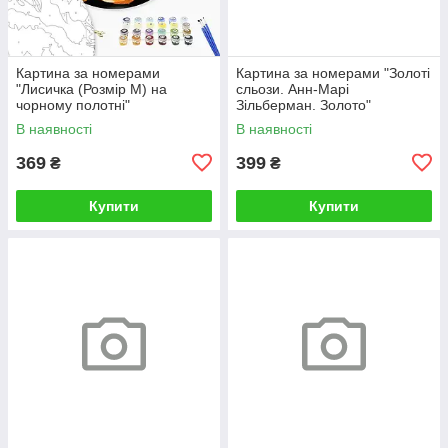
Картина за номерами
Картина за номерами "Золоті
"Лисичка (Розмір М) на
сльози. Анн-Марі
чорному полотні"
Зільберман. Золото"
RCB00126М 30
BS52812L 48×60 см
В наявності
В наявності
369
399
₴
₴
Купити
Купити