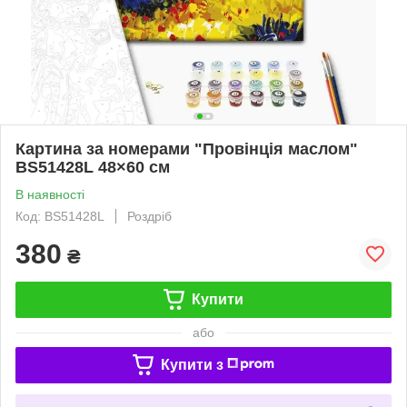
Картина за номерами "Провінція маслом"
BS51428L 48×60 см
В наявності
Код: BS51428L
Роздріб
380
₴
Купити
або
Купити з