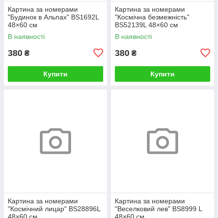
Картина за номерами
Картина за номерами
"Будинок в Альпах" BS1692L
"Космічна безмежність"
48×60 см
BS52139L 48×60 см
В наявності
В наявності
380
380
₴
₴
Купити
Купити
Картина за номерами
Картина за номерами
"Космічний лицар" BS28896L
"Веселковий лев" BS8999 L
48×60 см
48×60 см