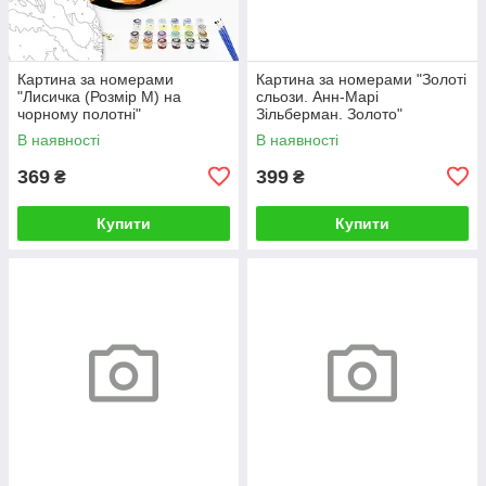
Картина за номерами
Картина за номерами "Золоті
"Лисичка (Розмір М) на
сльози. Анн-Марі
чорному полотні"
Зільберман. Золото"
RCB00126М 30
BS52812L 48×60 см
В наявності
В наявності
369
399
₴
₴
Купити
Купити