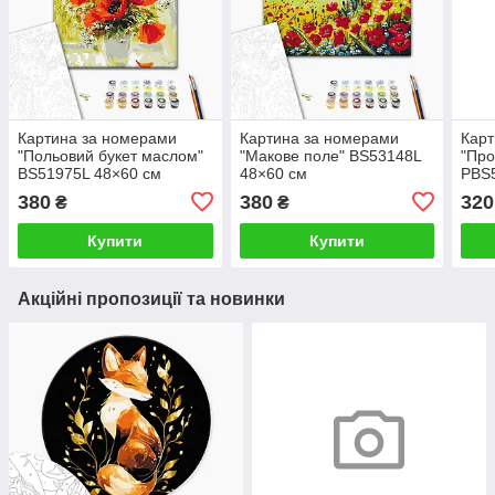
Картина за номерами
Картина за номерами
Карт
"Польовий букет маслом"
"Макове поле" BS53148L
"Про
BS51975L 48×60 см
48×60 см
PBS
380
380
320
₴
₴
Купити
Купити
Акційні пропозиції та новинки