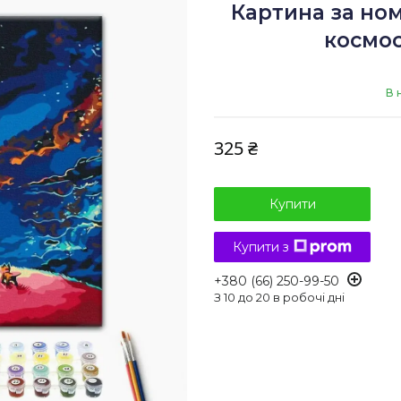
Картина за но
космос
В 
325 ₴
Купити
Купити з
+380 (66) 250-99-50
З 10 до 20 в робочі дні