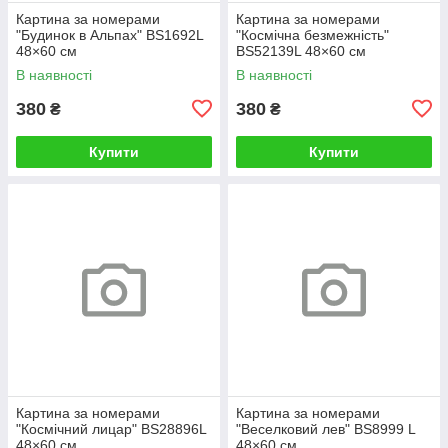
Картина за номерами
Картина за номерами
"Будинок в Альпах" BS1692L
"Космічна безмежність"
48×60 см
BS52139L 48×60 см
В наявності
В наявності
380
380
₴
₴
Купити
Купити
Картина за номерами
Картина за номерами
"Космічний лицар" BS28896L
"Веселковий лев" BS8999 L
48×60 см
48×60 см