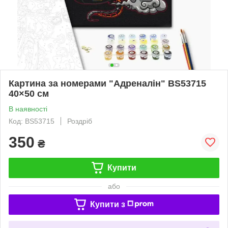
Картина за номерами "Адреналін" BS53715
40×50 см
В наявності
Код: BS53715
Роздріб
350
₴
Купити
або
Купити з