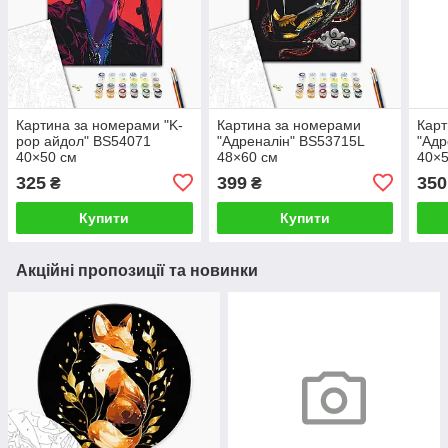
Картина за номерами "K-
Картина за номерами
Карт
pop айдол" BS54071
"Адреналін" BS53715L
"Адр
40×50 см
48×60 см
40×5
325
399
350
₴
₴
Купити
Купити
Акційні пропозиції та новинки