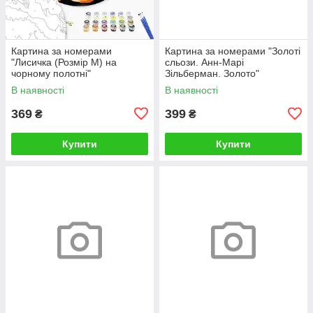
Картина за номерами
Картина за номерами "Золоті
"Лисичка (Розмір М) на
сльози. Анн-Марі
чорному полотні"
Зільберман. Золото"
RCB00126М 30
BS52812L 48×60 см
В наявності
В наявності
369
399
₴
₴
Купити
Купити