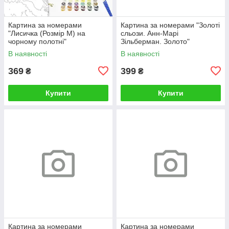
Картина за номерами
Картина за номерами "Золоті
"Лисичка (Розмір М) на
сльози. Анн-Марі
чорному полотні"
Зільберман. Золото"
RCB00126М 30
BS52812L 48×60 см
В наявності
В наявності
369
399
₴
₴
Купити
Купити
Картина за номерами
Картина за номерами