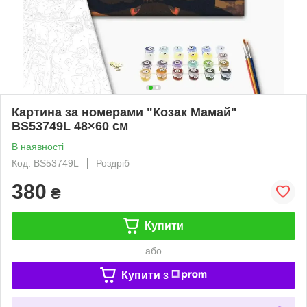
Картина за номерами "Козак Мамай"
BS53749L 48×60 см
В наявності
Код: BS53749L
Роздріб
380
₴
Купити
або
Купити з