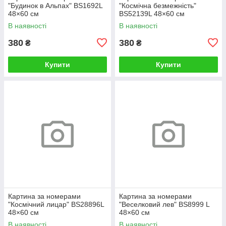
"Будинок в Альпах" BS1692L
"Космічна безмежність"
48×60 см
BS52139L 48×60 см
В наявності
В наявності
380
380
₴
₴
Купити
Купити
Картина за номерами
Картина за номерами
"Космічний лицар" BS28896L
"Веселковий лев" BS8999 L
48×60 см
48×60 см
В наявності
В наявності