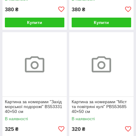
380
380
₴
₴
Купити
Купити
Картина за номерами "Захід
Картина за номерами "Міст
морської подорожі" BS53331
та повітряні кулі" PBS53685
40×50 см
40×50 см
В наявності
В наявності
325
320
₴
₴