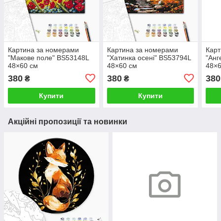
Картина за номерами
Картина за номерами
Карт
"Макове поле" BS53148L
"Хатинка осені" BS53794L
"Анг
48×60 см
48×60 см
48×6
380
380
380
₴
₴
Купити
Купити
Акційні пропозиції та новинки