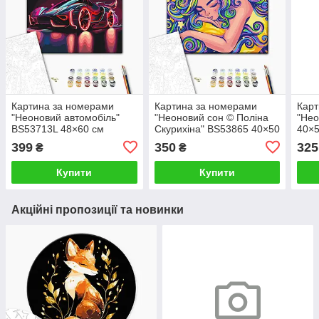
Картина за номерами
Картина за номерами
Карт
"Неоновий автомобіль"
"Неоновий сон © Поліна
"Нео
BS53713L 48×60 см
Скурихіна" BS53865 40×50
40×5
см
399
350
325
₴
₴
Купити
Купити
Акційні пропозиції та новинки