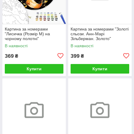
Картина за номерами
Картина за номерами "Золоті
"Лисичка (Розмір М) на
сльози. Анн-Марі
чорному полотні"
Зільберман. Золото"
RCB00126М 30
BS52812L 48×60 см
В наявності
В наявності
369
399
₴
₴
Купити
Купити