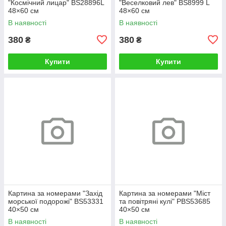
"Космічний лицар" BS28896L
"Веселковий лев" BS8999 L
48×60 см
48×60 см
В наявності
В наявності
380
380
₴
₴
Купити
Купити
Картина за номерами "Захід
Картина за номерами "Міст
морської подорожі" BS53331
та повітряні кулі" PBS53685
40×50 см
40×50 см
В наявності
В наявності