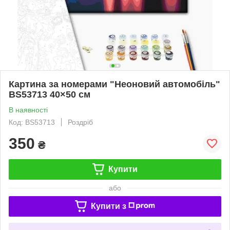
Картина за номерами "Неоновий автомобіль"
BS53713 40×50 см
В наявності
Код: BS53713
Роздріб
350
₴
Купити
або
Купити з