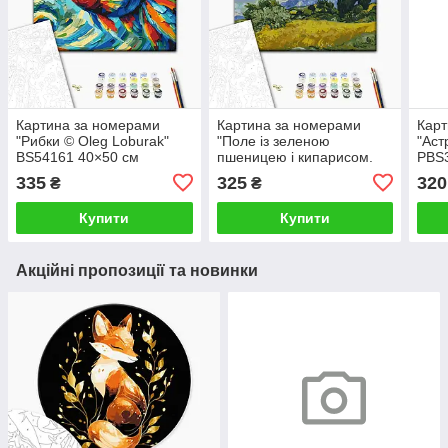
Картина за номерами
Картина за номерами
Карт
"Рибки © Oleg Loburak"
"Поле із зеленою
"Аст
BS54161 40×50 см
пшеницею і кипарисом.
PBS
Вінсент Ван Гог" BS415
335
325
320
₴
₴
40×50 см
Купити
Купити
Акційні пропозиції та новинки