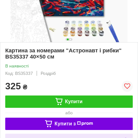
Картина за номерами "Астронавт і рибки"
BS35337 40×50 см
В наявності
Код: BS35337
Роздріб
325
₴
Купити
або
Купити з