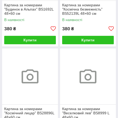
Картина за номерами
Картина за номерами
"Будинок в Альпах" BS1692L
"Космічна безмежність"
48×60 см
BS52139L 48×60 см
В наявності
В наявності
380
380
₴
₴
Купити
Купити
Картина за номерами
Картина за номерами
"Космічний лицар" BS28896L
"Веселковий лев" BS8999 L
48×60 см
48×60 см