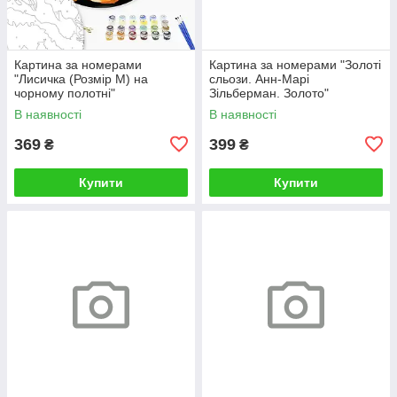
Картина за номерами
Картина за номерами "Золоті
"Лисичка (Розмір М) на
сльози. Анн-Марі
чорному полотні"
Зільберман. Золото"
RCB00126М 30
BS52812L 48×60 см
В наявності
В наявності
369
399
₴
₴
Купити
Купити