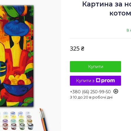
Картина за н
котом
В 
325 ₴
Купити
Купити з
+380 (66) 250-99-50
З 10 до 20 в робочі дні