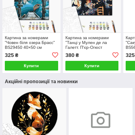
Картина за номерами
Картина за номерами
Карт
"Човен біля озера Браєс"
"Танці у Мулен де ла
"Сак
BS29450 40×50 см
Галетт. П'єр-Огюст
BS56
Ренуар" BS52293L 48×60
325
380
325
₴
₴
см
Купити
Купити
Акційні пропозиції та новинки