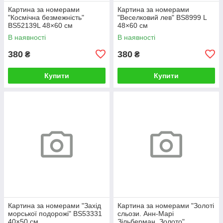
Картина за номерами
Картина за номерами
"Космічна безмежність"
"Веселковий лев" BS8999 L
BS52139L 48×60 см
48×60 см
В наявності
В наявності
380
380
₴
₴
Купити
Купити
Картина за номерами "Захід
Картина за номерами "Золоті
морської подорожі" BS53331
сльози. Анн-Марі
40×50 см
Зільберман. Золото"