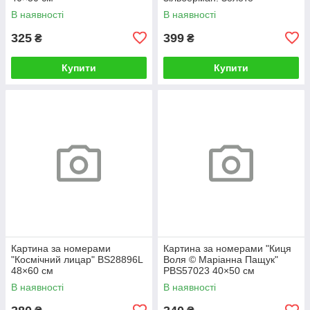
BS52812L 48×60 см
В наявності
В наявності
325
399
₴
₴
Купити
Купити
Картина за номерами
Картина за номерами "Киця
"Космічний лицар" BS28896L
Воля © Маріанна Пащук"
48×60 см
PBS57023 40×50 см
В наявності
В наявності