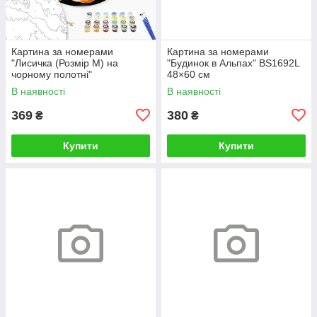
Картина за номерами
Картина за номерами
"Лисичка (Розмір М) на
"Будинок в Альпах" BS1692L
чорному полотні"
48×60 см
RCB00126М 30
В наявності
В наявності
369
380
₴
₴
Купити
Купити