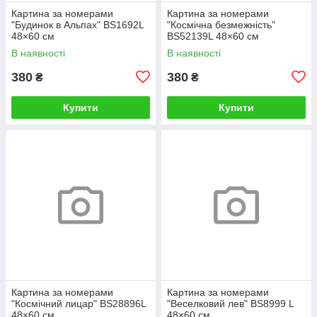
Картина за номерами
Картина за номерами
"Будинок в Альпах" BS1692L
"Космічна безмежність"
48×60 см
BS52139L 48×60 см
В наявності
В наявності
380
380
₴
₴
Купити
Купити
Картина за номерами
Картина за номерами
"Космічний лицар" BS28896L
"Веселковий лев" BS8999 L
48×60 см
48×60 см