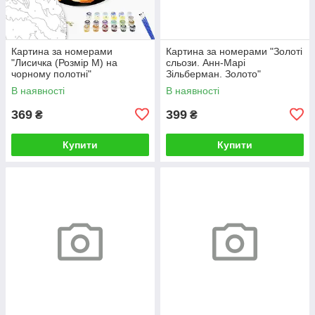
Картина за номерами
Картина за номерами "Золоті
"Лисичка (Розмір М) на
сльози. Анн-Марі
чорному полотні"
Зільберман. Золото"
RCB00126М 30
BS52812L 48×60 см
В наявності
В наявності
369
399
₴
₴
Купити
Купити