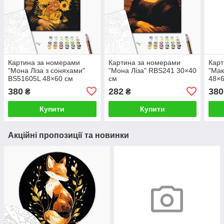
Картина за номерами
Картина за номерами
Карт
"Мона Ліза з соняхами"
"Мона Ліза" RBS241 30×40
"Мак
BS51605L 48×60 см
см
48×6
380
282
380
₴
₴
Купити
Купити
Акційні пропозиції та новинки