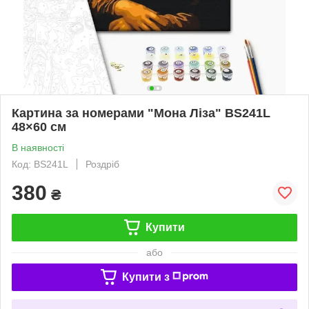
Картина за номерами "Мона Ліза" BS241L
48×60 см
В наявності
Код: BS241L
Роздріб
380
₴
Купити
або
Купити з