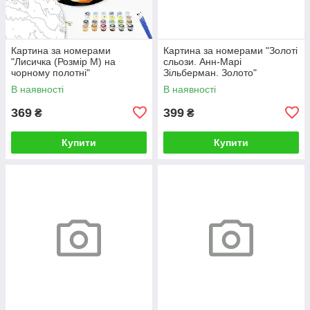
Картина за номерами
Картина за номерами "Золоті
"Лисичка (Розмір М) на
сльози. Анн-Марі
чорному полотні"
Зільберман. Золото"
RCB00126М 30
BS52812L 48×60 см
В наявності
В наявності
369
399
₴
₴
Купити
Купити