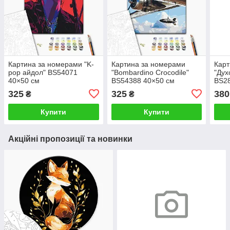
Картина за номерами "K-
Картина за номерами
Карт
pop айдол" BS54071
"Bombardino Crocodile"
"Дух
40×50 см
BS54388 40×50 см
BS28
325
325
380
₴
₴
Купити
Купити
Акційні пропозиції та новинки