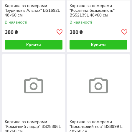
Картина за номерами
Картина за номерами
"Будинок в Альпах" BS1692L
"Космічна безмежність"
48×60 см
BS52139L 48×60 см
В наявності
В наявності
380
380
₴
₴
Купити
Купити
Картина за номерами
Картина за номерами
"Космічний лицар" BS28896L
"Веселковий лев" BS8999 L
48×60 см
48×60 см