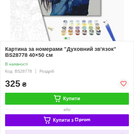
Картина за номерами "Духовний зв'язок"
BS28778 40×50 см
В наявності
Код: BS28778
Роздріб
325
₴
Купити
або
Купити з