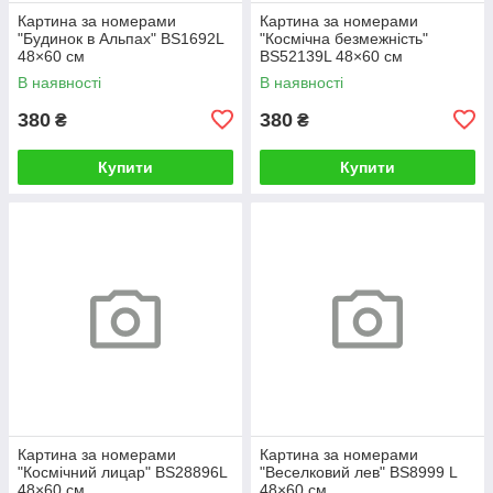
Картина за номерами
Картина за номерами
"Будинок в Альпах" BS1692L
"Космічна безмежність"
48×60 см
BS52139L 48×60 см
В наявності
В наявності
380
380
₴
₴
Купити
Купити
Картина за номерами
Картина за номерами
"Космічний лицар" BS28896L
"Веселковий лев" BS8999 L
48×60 см
48×60 см