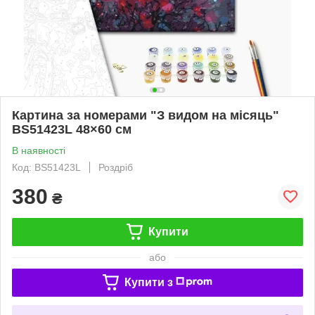
Картина за номерами "З видом на місяць"
BS51423L 48×60 см
В наявності
Код: BS51423L
Роздріб
380
₴
Купити
або
Купити з