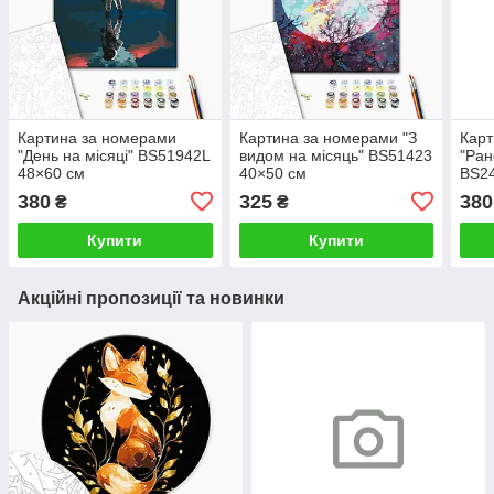
Картина за номерами
Картина за номерами "З
Карт
"День на місяці" BS51942L
видом на місяць" BS51423
"Ран
48×60 см
40×50 см
BS24
380
325
380
₴
₴
Купити
Купити
Акційні пропозиції та новинки