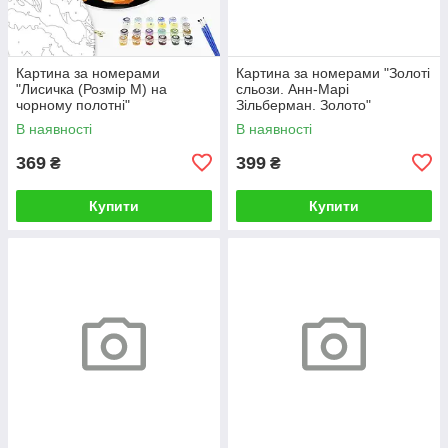
Картина за номерами
Картина за номерами "Золоті
"Лисичка (Розмір М) на
сльози. Анн-Марі
чорному полотні"
Зільберман. Золото"
RCB00126М 30
BS52812L 48×60 см
В наявності
В наявності
369
399
₴
₴
Купити
Купити