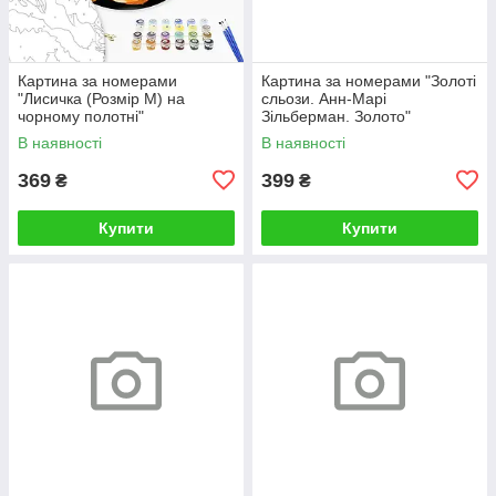
Картина за номерами
Картина за номерами "Золоті
"Лисичка (Розмір М) на
сльози. Анн-Марі
чорному полотні"
Зільберман. Золото"
RCB00126М 30
BS52812L 48×60 см
В наявності
В наявності
369
399
₴
₴
Купити
Купити