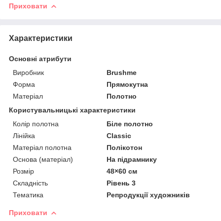
Приховати
Характеристики
Основні атрибути
Виробник
Brushme
Форма
Прямокутна
Матеріал
Полотно
Користувальницькі характеристики
Колір полотна
Біле полотно
Лінійка
Classic
Матеріал полотна
Полікотон
Основа (матеріал)
На підрамнику
Розмір
48×60 см
Складність
Рівень 3
Тематика
Репродукції художників
Приховати