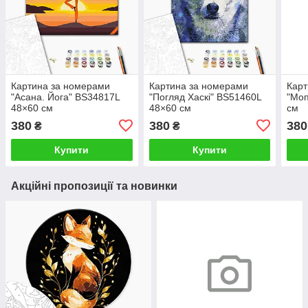
Картина за номерами
Картина за номерами
Карт
"Асана. Йога" BS34817L
"Погляд Хаскі" BS51460L
"Моп
48×60 см
48×60 см
см
380
380
380
₴
₴
Купити
Купити
Акційні пропозиції та новинки