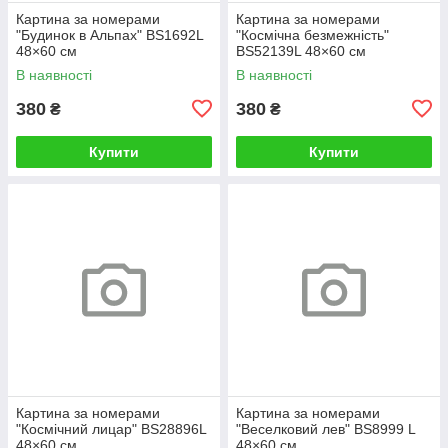
Картина за номерами
Картина за номерами
"Будинок в Альпах" BS1692L
"Космічна безмежність"
48×60 см
BS52139L 48×60 см
В наявності
В наявності
380
380
₴
₴
Купити
Купити
Картина за номерами
Картина за номерами
"Космічний лицар" BS28896L
"Веселковий лев" BS8999 L
48×60 см
48×60 см