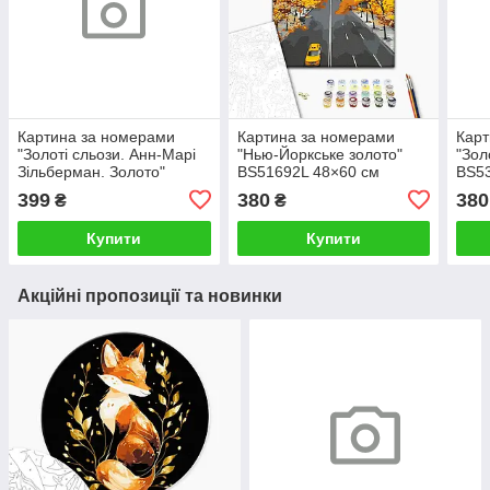
Картина за номерами
Картина за номерами
Карт
"Золоті сльози. Анн-Марі
"Нью-Йоркське золото"
"Зол
Зільберман. Золото"
BS51692L 48×60 см
BS53
BS52812L 48×60 см
399
380
380
₴
₴
Купити
Купити
Акційні пропозиції та новинки