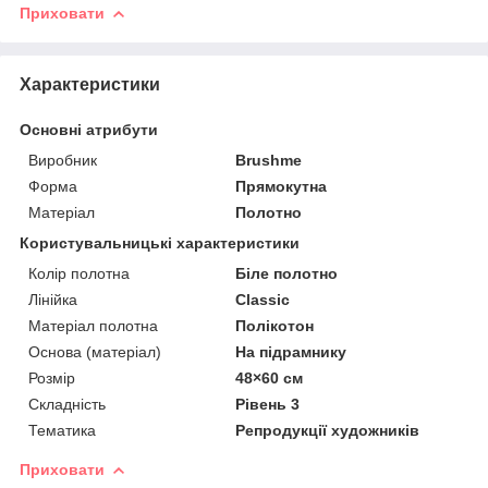
Приховати
Характеристики
Основні атрибути
Виробник
Brushme
Форма
Прямокутна
Матеріал
Полотно
Користувальницькі характеристики
Колір полотна
Біле полотно
Лінійка
Classic
Матеріал полотна
Полікотон
Основа (матеріал)
На підрамнику
Розмір
48×60 см
Складність
Рівень 3
Тематика
Репродукції художників
Приховати