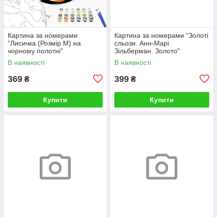
Картина за номерами
Картина за номерами "Золоті
"Лисичка (Розмір М) на
сльози. Анн-Марі
чорному полотні"
Зільберман. Золото"
RCB00126М 30
BS52812L 48×60 см
В наявності
В наявності
369
399
₴
₴
Купити
Купити