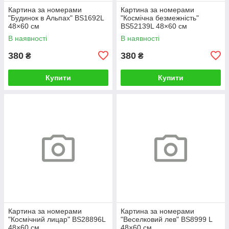
Картина за номерами
Картина за номерами
"Будинок в Альпах" BS1692L
"Космічна безмежність"
48×60 см
BS52139L 48×60 см
В наявності
В наявності
380
380
₴
₴
Купити
Купити
Картина за номерами
Картина за номерами
"Космічний лицар" BS28896L
"Веселковий лев" BS8999 L
48×60 см
48×60 см