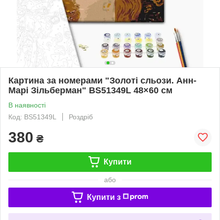
Картина за номерами "Золоті сльози. Анн-
Марі Зільберман" BS51349L 48×60 см
В наявності
Код: BS51349L
Роздріб
380
₴
Купити
або
Купити з