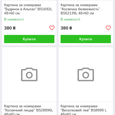
Картина за номерами
Картина за номерами
"Будинок в Альпах" BS1692L
"Космічна безмежність"
48×60 см
BS52139L 48×60 см
В наявності
В наявності
380
380
₴
₴
Купити
Купити
Картина за номерами
Картина за номерами
"Космічний лицар" BS28896L
"Веселковий лев" BS8999 L
48×60 см
48×60 см