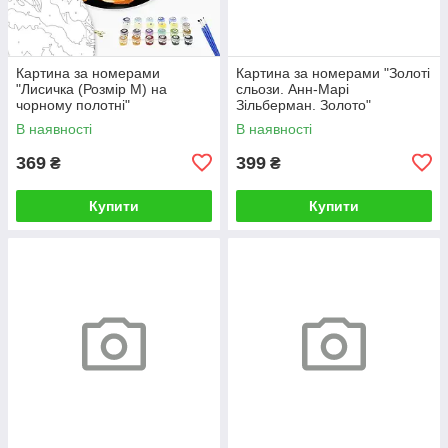
Картина за номерами
Картина за номерами "Золоті
"Лисичка (Розмір М) на
сльози. Анн-Марі
чорному полотні"
Зільберман. Золото"
RCB00126М 30
BS52812L 48×60 см
В наявності
В наявності
369
399
₴
₴
Купити
Купити