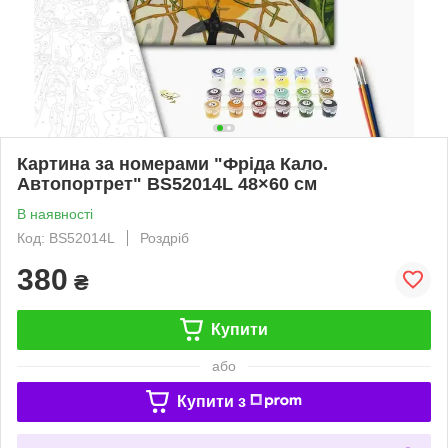
Картина за номерами "Фріда Кало.
Автопортрет" BS52014L 48×60 см
В наявності
Код: BS52014L
Роздріб
380
₴
Купити
або
Купити з