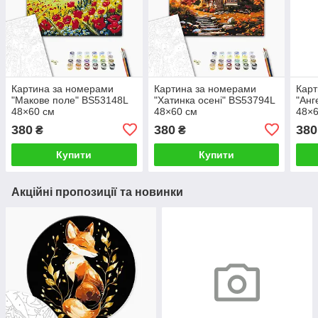
Картина за номерами
Картина за номерами
Карт
"Макове поле" BS53148L
"Хатинка осені" BS53794L
"Анг
48×60 см
48×60 см
48×6
380
380
380
₴
₴
Купити
Купити
Акційні пропозиції та новинки