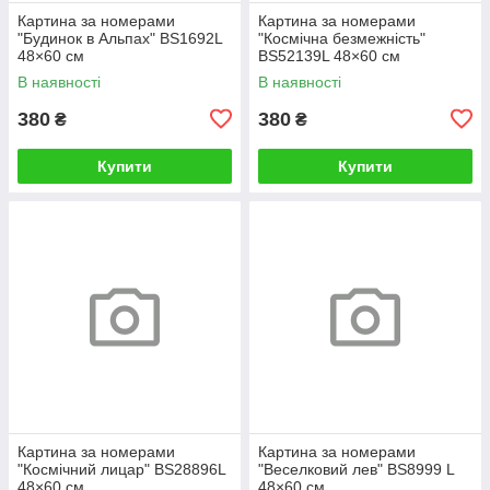
Картина за номерами
Картина за номерами
"Будинок в Альпах" BS1692L
"Космічна безмежність"
48×60 см
BS52139L 48×60 см
В наявності
В наявності
380
380
₴
₴
Купити
Купити
Картина за номерами
Картина за номерами
"Космічний лицар" BS28896L
"Веселковий лев" BS8999 L
48×60 см
48×60 см