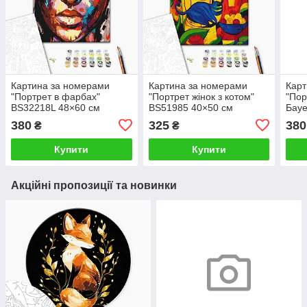
Картина за номерами
Картина за номерами
Карт
"Портрет в фарбах"
"Портрет жінок з котом"
"Пор
BS32218L 48×60 см
BS51985 40×50 см
Бауе
BS62
380
325
380
₴
₴
Купити
Купити
Акційні пропозиції та новинки