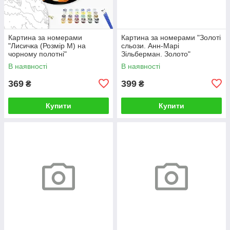
Картина за номерами
Картина за номерами "Золоті
"Лисичка (Розмір М) на
сльози. Анн-Марі
чорному полотні"
Зільберман. Золото"
RCB00126М 30
BS52812L 48×60 см
В наявності
В наявності
369
399
₴
₴
Купити
Купити