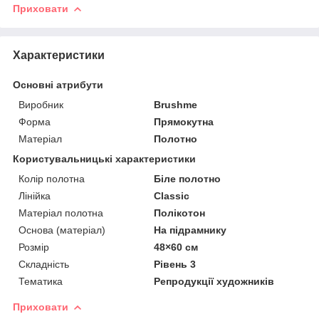
Приховати
Характеристики
Основні атрибути
Виробник
Brushme
Форма
Прямокутна
Матеріал
Полотно
Користувальницькі характеристики
Колір полотна
Біле полотно
Лінійка
Classic
Матеріал полотна
Полікотон
Основа (матеріал)
На підрамнику
Розмір
48×60 см
Складність
Рівень 3
Тематика
Репродукції художників
Приховати