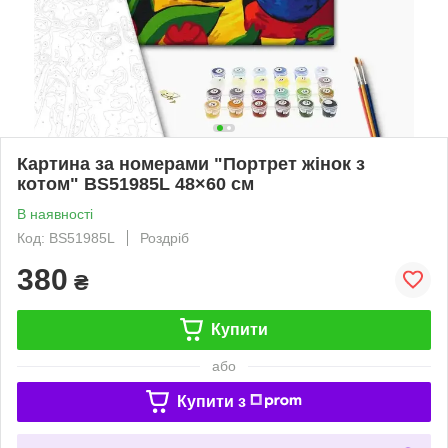
Картина за номерами "Портрет жінок з
котом" BS51985L 48×60 см
В наявності
Код: BS51985L
Роздріб
380
₴
Купити
або
Купити з