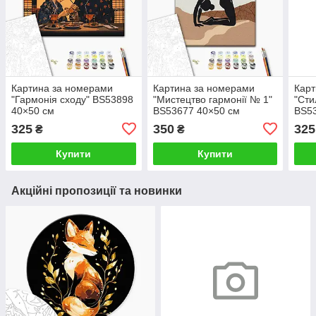
Картина за номерами
Картина за номерами
Карт
"Гармонія сходу" BS53898
"Мистецтво гармонії № 1"
"Сти
40×50 см
BS53677 40×50 см
BS53
325
350
325
₴
₴
Купити
Купити
Акційні пропозиції та новинки