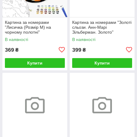
Картина за номерами
Картина за номерами "Золоті
"Лисичка (Розмір М) на
сльози. Анн-Марі
чорному полотні"
Зільберман. Золото"
RCB00126М 30
BS52812L 48×60 см
В наявності
В наявності
369
399
₴
₴
Купити
Купити