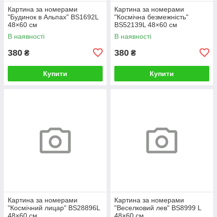
Картина за номерами
Картина за номерами
"Будинок в Альпах" BS1692L
"Космічна безмежність"
48×60 см
BS52139L 48×60 см
В наявності
В наявності
380
380
₴
₴
Купити
Купити
Картина за номерами
Картина за номерами
"Космічний лицар" BS28896L
"Веселковий лев" BS8999 L
48×60 см
48×60 см