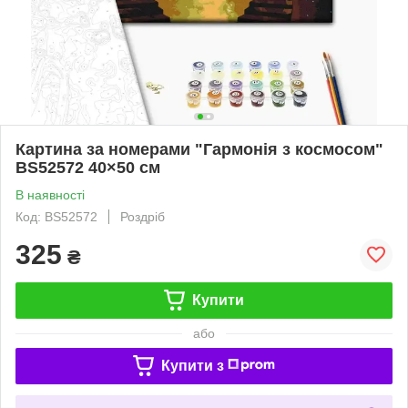
Картина за номерами "Гармонія з космосом"
BS52572 40×50 см
В наявності
Код: BS52572
Роздріб
325
₴
Купити
або
Купити з