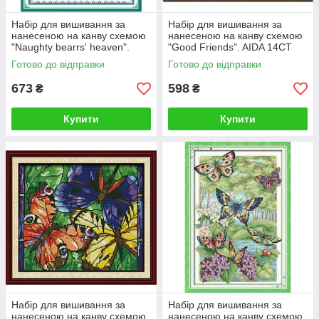
Набір для вишивання за
Набір для вишивання за
нанесеною на канву схемою
нанесеною на канву схемою
"Naughty bearrs' heaven".
"Good Friends". AIDA 14CT
AIDA 14CT printed , 41*51 см
printed 35*31 см
Готово до відправки
Готово до відправки
673
598
₴
₴
Купити
Купити
Набір для вишивання за
Набір для вишивання за
нанесеною на канву схемою
нанесеною на канву схемою