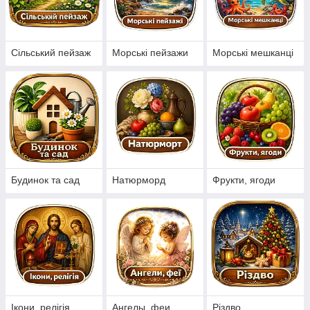
рішення для проведення релаксу.
Надруковане полотно з кольоровим
друком, з якого після закінчення роботи
Сільський пейзаж
Морські пейзажи
Морські мешканці
фарба змивається водою, забезпечує
зручність. Також в комплекті
представлена інструкція по використанню
набора.
Набір бавовняних ниток муліне в кожному
комплекті представлений з запасом — на
30% більше, ніж необхідно.
Будинок та сад
Натюрморд
Фрукти, ягоди
Побачити ближче
Ікони, релігія
Ангелы ,феи
Різдво