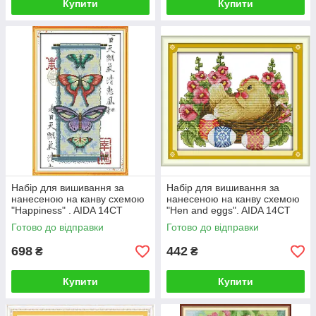
Купити
Купити
Набір для вишивання за
Набір для вишивання за
нанесеною на канву схемою
нанесеною на канву схемою
"Happiness" . AIDA 14CT
"Hen and eggs". AIDA 14CT
printed, 29*44 см
printed, 28*22 см
Готово до відправки
Готово до відправки
698
442
₴
₴
Купити
Купити