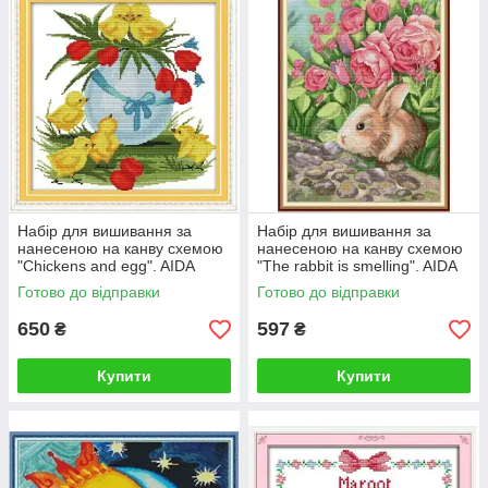
Набір для вишивання за
Набір для вишивання за
нанесеною на канву схемою
нанесеною на канву схемою
"Chickens and egg". AIDA
"The rabbit is smelling". AIDA
14CT printed, 34*34 см
14CT printed, 33*43 см
Готово до відправки
Готово до відправки
650
597
₴
₴
Купити
Купити