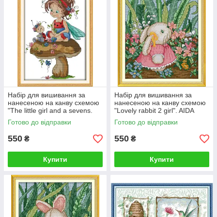
Набір для вишивання за
Набір для вишивання за
нанесеною на канву схемою
нанесеною на канву схемою
"The little girl and a sevens.
"Lovely rabbit 2 girl". AIDA
AIDA 14CT printed, 22*32 см
14CT printed 21*27 см
Готово до відправки
Готово до відправки
550
550
₴
₴
Купити
Купити