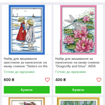
Набір для вишивання
Набір для вишивання за
хрестиком за нанесеною на
нанесеною на канву схемою
канву схемою "Sisters on the
"Dragonfly and lotus". AIDA
beach". (AIDA 14CT
14CT printed, 16*20 см
Готово до відправки
Готово до відправки
printed,19*27 см)
600
400
₴
₴
Купити
Купити