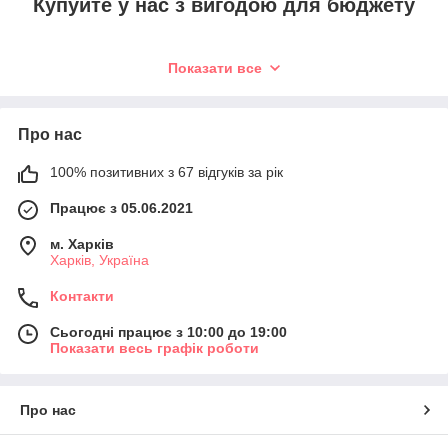
Купуйте у нас з вигодою для бюджету
Показати все
Надійність.
Пряма співпраця з виробниками — гарантія поставок
Про нас
якісної і сертифікованої продукції.
100% позитивних з 67 відгуків за рік
Гнучкість.
Працює з 05.06.2021
Встановлюємо кращі конкурентні ціни на весь
м. Харків
асортимент продукції, пропонуємо цікаві знижки.
Харків, Україна
Контакти
Впевненість.
Сьогодні працює з 10:00 до 19:00
Показати весь графік роботи
Передбачена можливість обміну або повернення
товару протягом 14 днів з моменту покупки.
Про нас
Вибір.