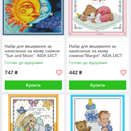
Набір для вишивання за
Набір для вишивання за
нанесеною на канву схемою
нанесеною на канву
"Sun and Moon". AIDA 14CT
схемою"Margot". AIDA 14CT
printed, 44*36 см
printed, 25*20 см
Готово до відправки
Готово до відправки
747
442
₴
₴
Купити
Купити