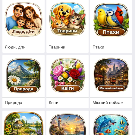
багата колекція на будь-який смак
Прямі поставки від перевірених виробників. Всі набори
в наявності і за доступними цінами. Наші консультанти
допоможуть з вибором. Доставка по Україні — до 3
днів.
Люди, діти
Тварини
Птахи
Плюси покупки наборів для вишивки в
Cross Stitch OK!
У наборах зображення вже нанесено на
канву в контрастних кольорах, що вкрай
полегшує роботу. Не потрібно по
Природа
Квіти
Міський пейзаж
паперовій схемі вираховувати
розташування кожного хрестика.
Ідеальний варіант творчого подарунка,
естетичне задоволення. Розвиток
творчості і улюбленого хобі, відмінне