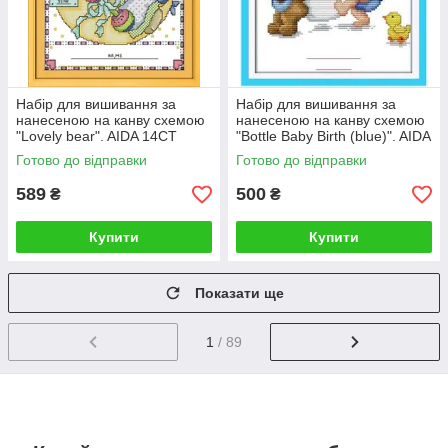
Набір для вишивання за
Набір для вишивання за
нанесеною на канву схемою
нанесеною на канву схемою
"Lovely bear". AIDA 14CT
"Bottle Baby Birth (blue)". AIDA
printed, 25*30 см
14CT printed, 20*25 см
Готово до відправки
Готово до відправки
589
500
₴
₴
Купити
Купити
Показати ще
1
/ 89