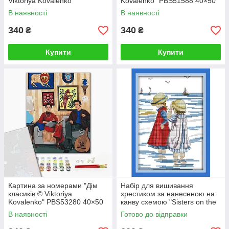
Viktoriya Kovalenko"
Kovalenko" PBS51588 40×50
PBS51480 40×50 см
см
В наявності
В наявності
340
340
₴
₴
Купити
Купити
Картина за номерами "Дім
Набір для вишивання
класиків © Viktoriya
хрестиком за нанесеною на
Kovalenko" PBS53280 40×50
канву схемою "Sisters on the
см
beach". (AIDA 14CT
В наявності
Готово до відправки
printed,19*27 см)