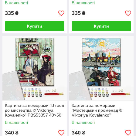
см
В наявності
В наявності
335
335
₴
₴
Купити
Купити
Картина за номерами "В гості
Картина за номерами
до мистецтва © Viktoriya
"Мистецький променад ©
Kovalenko" PBS53357 40×50
Viktoriya Kovalenko"
см
PBS53356 40×50 см
В наявності
В наявності
340
340
₴
₴