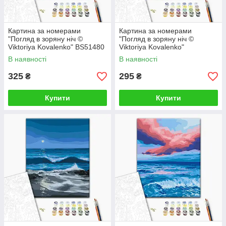
Картина за номерами
Картина за номерами
"Погляд в зоряну ніч ©
"Погляд в зоряну ніч ©
Viktoriya Kovalenko" BS51480
Viktoriya Kovalenko"
40×50 см
RBS51480 30×40 см
В наявності
В наявності
325
295
₴
₴
Купити
Купити