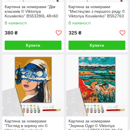
Картина за номерами "Дім
Картина за номерами
класиків © Viktoriya
"Мистецтво з першого ряду ©
Kovalenko" BS53280L 48×60
Viktoriya Kovalenko" BS52763
см
40×50 см
В наявності
В наявності
380
325
₴
₴
Купити
Купити
Картина за номерами
Картина за номерами
"Погляд в зоряну ніч ©
"Зоряна Одрі © Viktoriya