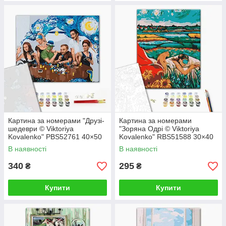
Картина за номерами "Друзі-
Картина за номерами
шедеври © Viktoriya
"Зоряна Одрі © Viktoriya
Kovalenko" PBS52761 40×50
Kovalenko" RBS51588 30×40
см
см
В наявності
В наявності
340
295
₴
₴
Купити
Купити