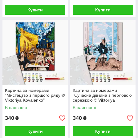
Купити
Купити
Картина за номерами
Картина за номерами
"Мистецтво з першого ряду ©
"Сучасна дівчина з перловою
Viktoriya Kovalenko"
сережкою © Viktoriya
PBS52763 40×50 см
Kovalenko" PBS52762 40×50
В наявності
В наявності
см
340
340
₴
₴
Купити
Купити