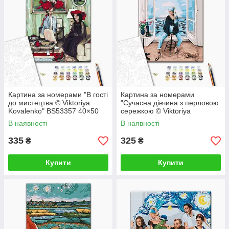
Картина за номерами "В гості
Картина за номерами
до мистецтва © Viktoriya
"Сучасна дівчина з перловою
Kovalenko" BS53357 40×50
сережкою © Viktoriya
см
Kovalenko" BS52762 40×50
В наявності
В наявності
см
335
325
₴
₴
Купити
Купити