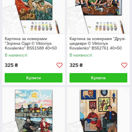
Картина за номерами
Картина за номерами "Друзі-
"Зоряна Одрі © Viktoriya
шедеври © Viktoriya
Kovalenko" BS51588 40×50
Kovalenko" BS52761 40×50
см
см
В наявності
В наявності
325
325
₴
₴
Купити
Купити