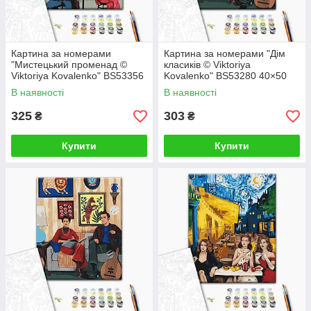
Картина за номерами
Картина за номерами "Дім
"Мистецький променад ©
класиків © Viktoriya
Viktoriya Kovalenko" BS53356
Kovalenko" BS53280 40×50
40×50 см
см
В наявності
В наявності
325
303
₴
₴
Купити
Купити