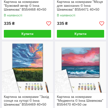
Картина за номерами
Картина за номерами "Місця
"Бузковий вечір © Інна
для закоханих © Інна
Шевякова" BS54468 40×50
Шевякова" BS54471 40×50
см
см
В наявності
В наявності
335
335
₴
₴
Купити
Купити
Картина за номерами "Захід
Картина за номерами
сонця на хуторі © Інна
"Меджента © Інна Шевякова"
Шевякова" BS54469 40×50
BS54470 40×50 см