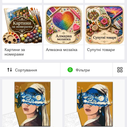
нанесеній на
канву схемі
Картини за
Алмазна мозаїка
Супутні товари
номерами
Сортування
0
Фільтри