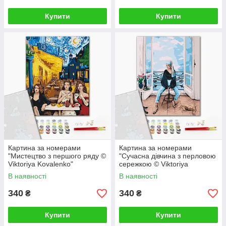
Купити
Купити
Картина за номерами
Картина за номерами
"Мистецтво з першого ряду ©
"Сучасна дівчина з перловою
Viktoriya Kovalenko"
сережкою © Viktoriya
PBS52763 40×50 см
Kovalenko" PBS52762 40×50
В наявності
В наявності
см
340
340
₴
₴
Купити
Купити