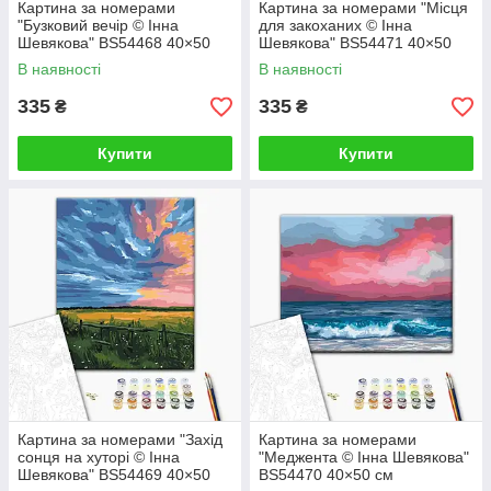
Картина за номерами
Картина за номерами "Місця
"Бузковий вечір © Інна
для закоханих © Інна
Шевякова" BS54468 40×50
Шевякова" BS54471 40×50
см
см
В наявності
В наявності
335
335
₴
₴
Купити
Купити
Картина за номерами "Захід
Картина за номерами
сонця на хуторі © Інна
"Меджента © Інна Шевякова"
Шевякова" BS54469 40×50
BS54470 40×50 см