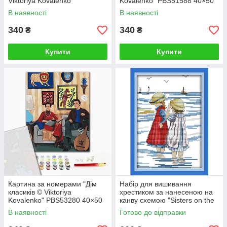
Viktoriya Kovalenko"
Kovalenko" PBS51588 40×50
PBS51480 40×50 см
см
В наявності
В наявності
340
340
₴
₴
Купити
Купити
Картина за номерами "Дім
Набір для вишивання
класиків © Viktoriya
хрестиком за нанесеною на
Kovalenko" PBS53280 40×50
канву схемою "Sisters on the
см
beach". (AIDA 14CT
В наявності
Готово до відправки
printed,19*27 см)