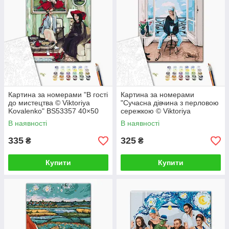
Картина за номерами "В гості
Картина за номерами
до мистецтва © Viktoriya
"Сучасна дівчина з перловою
Kovalenko" BS53357 40×50
сережкою © Viktoriya
см
Kovalenko" BS52762 40×50
В наявності
В наявності
см
335
325
₴
₴
Купити
Купити