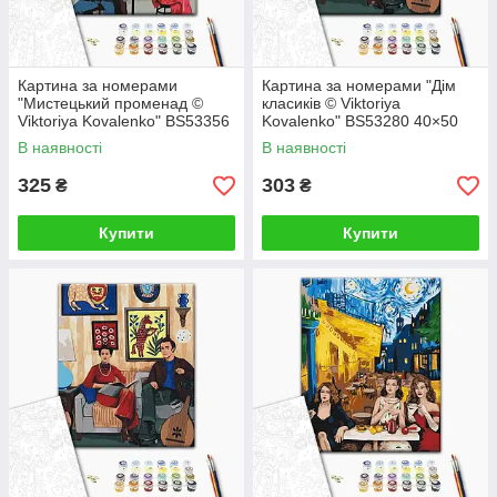
Картина за номерами
Картина за номерами "Дім
"Мистецький променад ©
класиків © Viktoriya
Viktoriya Kovalenko" BS53356
Kovalenko" BS53280 40×50
40×50 см
см
В наявності
В наявності
325
303
₴
₴
Купити
Купити