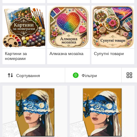
нанесеній на
канву схемі
Картини за
Алмазна мозаїка
Супутні товари
номерами
Сортування
0
Фільтри