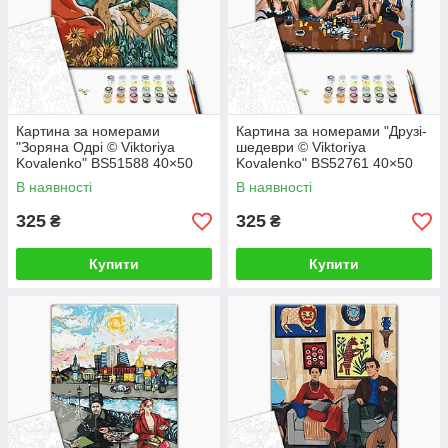
Картина за номерами
Картина за номерами "Друзі-
"Зоряна Одрі © Viktoriya
шедеври © Viktoriya
Kovalenko" BS51588 40×50
Kovalenko" BS52761 40×50
см
см
В наявності
В наявності
325
325
₴
₴
Купити
Купити