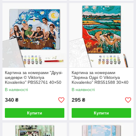
Картина за номерами "Друзі-
Картина за номерами
шедеври © Viktoriya
"Зоряна Одрі © Viktoriya
Kovalenko" PBS52761 40×50
Kovalenko" RBS51588 30×40
см
см
В наявності
В наявності
340
295
₴
₴
Купити
Купити