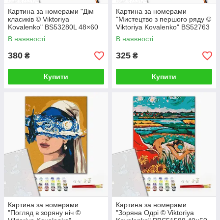
Картина за номерами "Дім
Картина за номерами
класиків © Viktoriya
"Мистецтво з першого ряду ©
Kovalenko" BS53280L 48×60
Viktoriya Kovalenko" BS52763
см
40×50 см
В наявності
В наявності
380
325
₴
₴
Купити
Купити
Картина за номерами
Картина за номерами
"Погляд в зоряну ніч ©
"Зоряна Одрі © Viktoriya