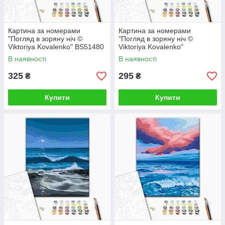
Картина за номерами
Картина за номерами
"Погляд в зоряну ніч ©
"Погляд в зоряну ніч ©
Viktoriya Kovalenko" BS51480
Viktoriya Kovalenko"
40×50 см
RBS51480 30×40 см
В наявності
В наявності
325
295
₴
₴
Купити
Купити