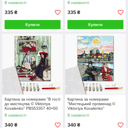
см
В наявності
В наявності
335
335
₴
₴
Купити
Купити
Картина за номерами "В гості
Картина за номерами
до мистецтва © Viktoriya
"Мистецький променад ©
Kovalenko" PBS53357 40×50
Viktoriya Kovalenko"
см
PBS53356 40×50 см
В наявності
В наявності
340
340
₴
₴