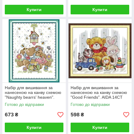
Купити
Купити
Набір для вишивання за
Набір для вишивання за
нанесеною на канву схемою
нанесеною на канву схемою
"Naughty bearrs' heaven".
"Good Friends". AIDA 14CT
AIDA 14CT printed , 41*51 см
printed 35*31 см
Готово до відправки
Готово до відправки
673
598
₴
₴
Купити
Купити