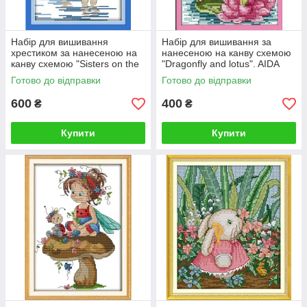
Набір для вишивання
Набір для вишивання за
хрестиком за нанесеною на
нанесеною на канву схемою
канву схемою "Sisters on the
"Dragonfly and lotus". AIDA
beach". (AIDA 14CT
14CT printed, 16*20 см
Готово до відправки
Готово до відправки
printed,19*27 см)
600
400
₴
₴
Купити
Купити