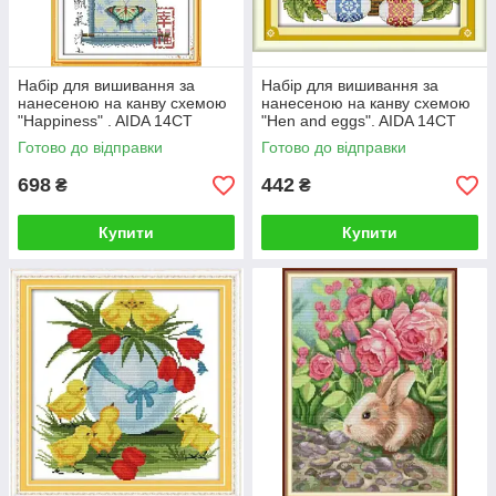
Набір для вишивання за
Набір для вишивання за
нанесеною на канву схемою
нанесеною на канву схемою
"Happiness" . AIDA 14CT
"Hen and eggs". AIDA 14CT
printed, 29*44 см
printed, 28*22 см
Готово до відправки
Готово до відправки
698
442
₴
₴
Купити
Купити