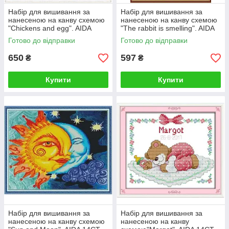
Набір для вишивання за
Набір для вишивання за
нанесеною на канву схемою
нанесеною на канву схемою
"Chickens and egg". AIDA
"The rabbit is smelling". AIDA
14CT printed, 34*34 см
14CT printed, 33*43 см
Готово до відправки
Готово до відправки
650
597
₴
₴
Купити
Купити
Набір для вишивання за
Набір для вишивання за
нанесеною на канву схемою
нанесеною на канву