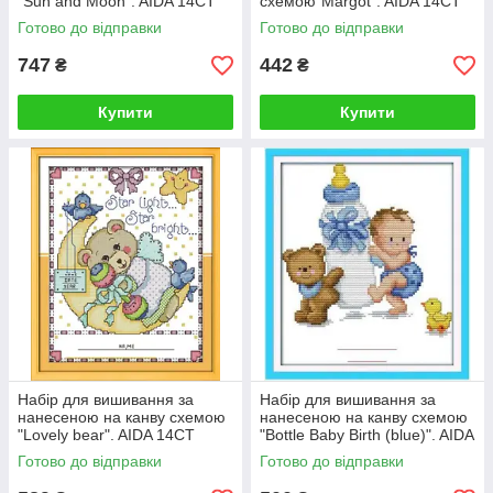
"Sun and Moon". AIDA 14CT
схемою"Margot". AIDA 14CT
printed, 44*36 см
printed, 25*20 см
Готово до відправки
Готово до відправки
747
442
₴
₴
Купити
Купити
Набір для вишивання за
Набір для вишивання за
нанесеною на канву схемою
нанесеною на канву схемою
"Lovely bear". AIDA 14CT
"Bottle Baby Birth (blue)". AIDA
printed, 25*30 см
14CT printed, 20*25 см
Готово до відправки
Готово до відправки