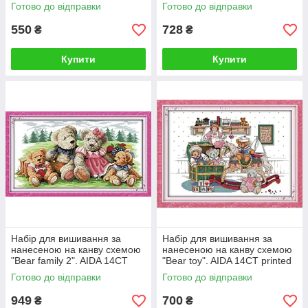
14CT printed 21*27 см
AIDA 14CT printed 38*33 см
Готово до відправки
Готово до відправки
550
728
₴
₴
Купити
Купити
Набір для вишивання за
Набір для вишивання за
нанесеною на канву схемою
нанесеною на канву схемою
"Bear family 2". AIDA 14CT
"Bear toy". AIDA 14CT printed
printed 52*31 см
46*34 см
Готово до відправки
Готово до відправки
949
700
₴
₴