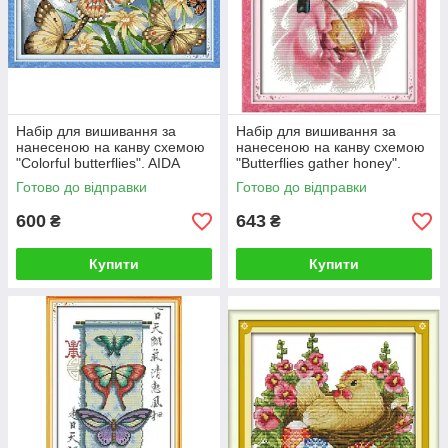
Набір для вишивання за
Набір для вишивання за
нанесеною на канву схемою
нанесеною на канву схемою
"Colorful butterflies". AIDA
"Butterflies gather honey".
14CT printed, 38*33 см
AIDA 14CT printed, 33*18 см
Готово до відправки
Готово до відправки
600
643
₴
₴
Купити
Купити