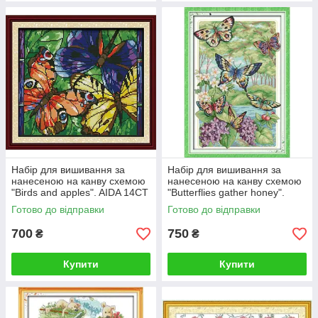
Набір для вишивання за
Набір для вишивання за
нанесеною на канву схемою
нанесеною на канву схемою
"Birds and apples". AIDA 14CT
"Butterflies gather honey".
printed 47*37 см
AIDA 14CT printed, 33*18 см
Готово до відправки
Готово до відправки
700
750
₴
₴
Купити
Купити