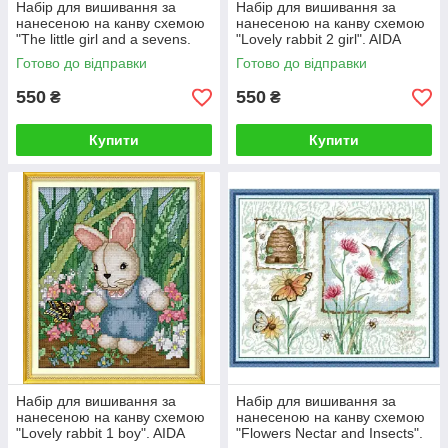
Набір для вишивання за
Набір для вишивання за
нанесеною на канву схемою
нанесеною на канву схемою
"The little girl and a sevens.
"Lovely rabbit 2 girl". AIDA
AIDA 14CT printed, 22*32 см
14CT printed 21*27 см
Готово до відправки
Готово до відправки
550
550
₴
₴
Купити
Купити
Набір для вишивання за
Набір для вишивання за
нанесеною на канву схемою
нанесеною на канву схемою
"Lovely rabbit 1 boy". AIDA
"Flowers Nectar and Insects".