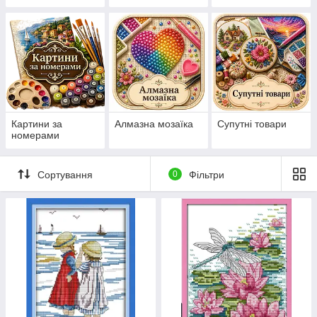
нанесеній на
канву схемі
Картини за
Алмазна мозаїка
Супутні товари
номерами
Сортування
0
Фільтри