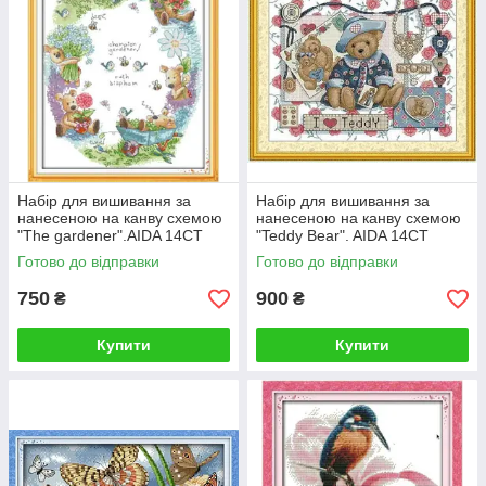
Набір для вишивання за
Набір для вишивання за
нанесеною на канву схемою
нанесеною на канву схемою
"The gardener".AIDA 14CT
"Teddy Bear". AIDA 14CT
printed, 38*47 см
printed 49*41 см
Готово до відправки
Готово до відправки
750
900
₴
₴
Купити
Купити