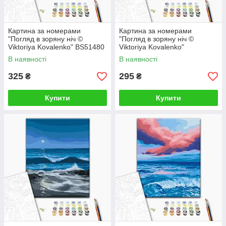
Картина за номерами
Картина за номерами
"Погляд в зоряну ніч ©
"Погляд в зоряну ніч ©
Viktoriya Kovalenko" BS51480
Viktoriya Kovalenko"
40×50 см
RBS51480 30×40 см
В наявності
В наявності
325
295
₴
₴
Купити
Купити