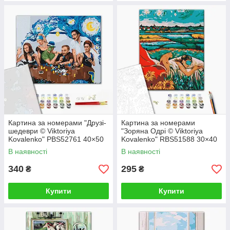
Картина за номерами "Друзі-
Картина за номерами
шедеври © Viktoriya
"Зоряна Одрі © Viktoriya
Kovalenko" PBS52761 40×50
Kovalenko" RBS51588 30×40
см
см
В наявності
В наявності
340
295
₴
₴
Купити
Купити