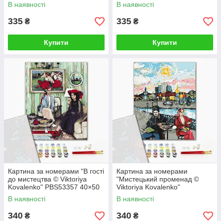
см
В наявності
В наявності
335
335
₴
₴
Купити
Купити
Картина за номерами "В гості
Картина за номерами
до мистецтва © Viktoriya
"Мистецький променад ©
Kovalenko" PBS53357 40×50
Viktoriya Kovalenko"
см
PBS53356 40×50 см
В наявності
В наявності
340
340
₴
₴