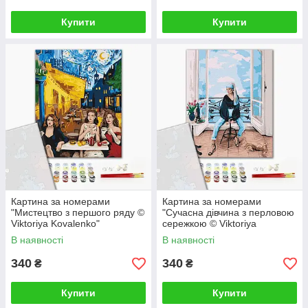
Купити
Купити
Картина за номерами
Картина за номерами
"Мистецтво з першого ряду ©
"Сучасна дівчина з перловою
Viktoriya Kovalenko"
сережкою © Viktoriya
PBS52763 40×50 см
Kovalenko" PBS52762 40×50
В наявності
В наявності
см
340
340
₴
₴
Купити
Купити