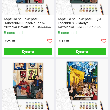
Картина за номерами
Картина за номерами "Дім
"Мистецький променад ©
класиків © Viktoriya
Viktoriya Kovalenko" BS53356
Kovalenko" BS53280 40×50
40×50 см
см
В наявності
В наявності
325
303
₴
₴
Купити
Купити