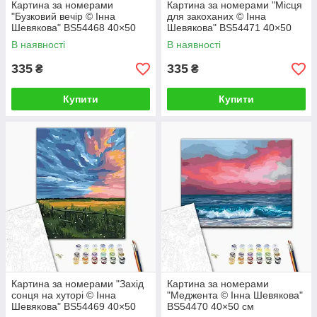
Картина за номерами
Картина за номерами "Місця
"Бузковий вечір © Інна
для закоханих © Інна
Шевякова" BS54468 40×50
Шевякова" BS54471 40×50
см
см
В наявності
В наявності
335
335
₴
₴
Купити
Купити
Картина за номерами "Захід
Картина за номерами
сонця на хуторі © Інна
"Меджента © Інна Шевякова"
Шевякова" BS54469 40×50
BS54470 40×50 см