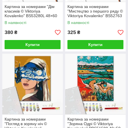
Картина за номерами "Дім
Картина за номерами
класиків © Viktoriya
"Мистецтво з першого ряду ©
Kovalenko" BS53280L 48×60
Viktoriya Kovalenko" BS52763
см
40×50 см
В наявності
В наявності
380
325
₴
₴
Купити
Купити
Картина за номерами
Картина за номерами
"Погляд в зоряну ніч ©
"Зоряна Одрі © Viktoriya