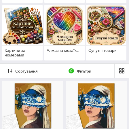
нанесеній на
канву схемі
Картини за
Алмазна мозаїка
Супутні товари
номерами
Сортування
0
Фільтри