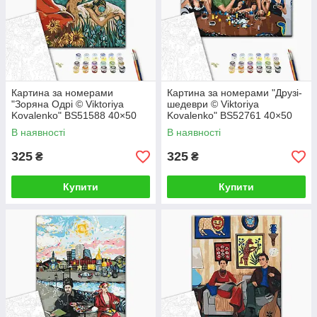
Картина за номерами
Картина за номерами "Друзі-
"Зоряна Одрі © Viktoriya
шедеври © Viktoriya
Kovalenko" BS51588 40×50
Kovalenko" BS52761 40×50
см
см
В наявності
В наявності
325
325
₴
₴
Купити
Купити