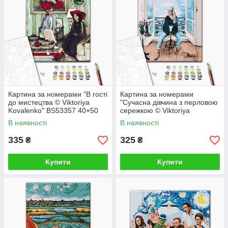
Картина за номерами "В гості
Картина за номерами
до мистецтва © Viktoriya
"Сучасна дівчина з перловою
Kovalenko" BS53357 40×50
сережкою © Viktoriya
см
Kovalenko" BS52762 40×50
В наявності
В наявності
см
335
325
₴
₴
Купити
Купити