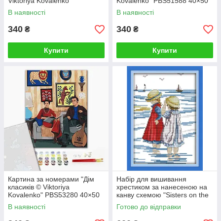
Viktoriya Kovalenko"
Kovalenko" PBS51588 40×50
PBS51480 40×50 см
см
В наявності
В наявності
340
340
₴
₴
Купити
Купити
Картина за номерами "Дім
Набір для вишивання
класиків © Viktoriya
хрестиком за нанесеною на
Kovalenko" PBS53280 40×50
канву схемою "Sisters on the
см
beach". (AIDA 14CT
В наявності
Готово до відправки
printed,19*27 см)