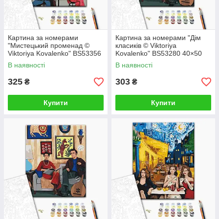
Картина за номерами
Картина за номерами "Дім
"Мистецький променад ©
класиків © Viktoriya
Viktoriya Kovalenko" BS53356
Kovalenko" BS53280 40×50
40×50 см
см
В наявності
В наявності
325
303
₴
₴
Купити
Купити