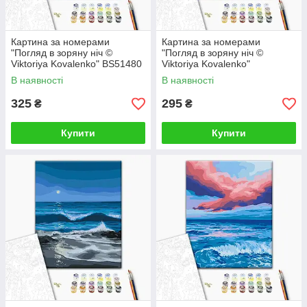
Картина за номерами
Картина за номерами
"Погляд в зоряну ніч ©
"Погляд в зоряну ніч ©
Viktoriya Kovalenko" BS51480
Viktoriya Kovalenko"
40×50 см
RBS51480 30×40 см
В наявності
В наявності
325
295
₴
₴
Купити
Купити