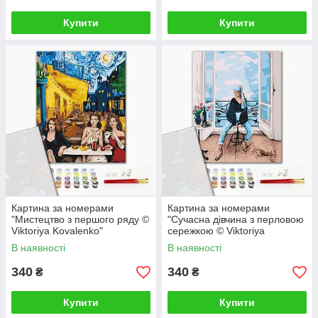
Купити
Купити
Картина за номерами
Картина за номерами
"Мистецтво з першого ряду ©
"Сучасна дівчина з перловою
Viktoriya Kovalenko"
сережкою © Viktoriya
PBS52763 40×50 см
Kovalenko" PBS52762 40×50
В наявності
В наявності
см
340
340
₴
₴
Купити
Купити