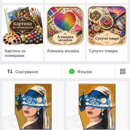
нанесеній на
канву схемі
Картини за
Алмазна мозаїка
Супутні товари
номерами
Сортування
0
Фільтри