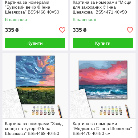
Картина за номерами
Картина за номерами "Місця
"Бузковий вечір © Інна
для закоханих © Інна
Шевякова" BS54468 40×50
Шевякова" BS54471 40×50
см
см
В наявності
В наявності
335
335
₴
₴
Купити
Купити
Картина за номерами "Захід
Картина за номерами
сонця на хуторі © Інна
"Меджента © Інна Шевякова"
Шевякова" BS54469 40×50
BS54470 40×50 см