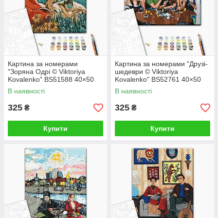
Картина за номерами
Картина за номерами "Друзі-
"Зоряна Одрі © Viktoriya
шедеври © Viktoriya
Kovalenko" BS51588 40×50
Kovalenko" BS52761 40×50
см
см
В наявності
В наявності
325
325
₴
₴
Купити
Купити