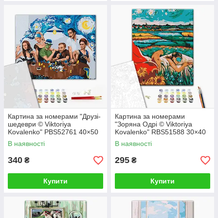
Картина за номерами "Друзі-
Картина за номерами
шедеври © Viktoriya
"Зоряна Одрі © Viktoriya
Kovalenko" PBS52761 40×50
Kovalenko" RBS51588 30×40
см
см
В наявності
В наявності
340
295
₴
₴
Купити
Купити