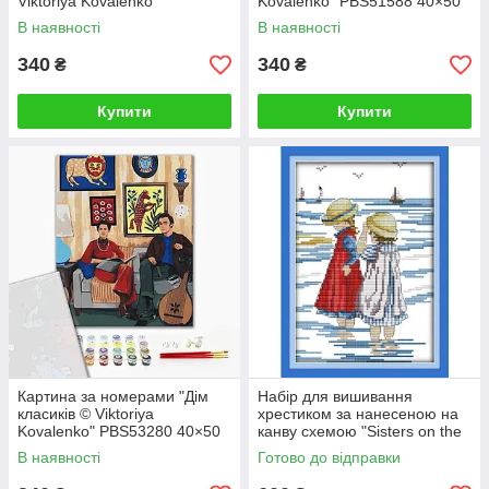
Viktoriya Kovalenko"
Kovalenko" PBS51588 40×50
PBS51480 40×50 см
см
В наявності
В наявності
340
340
₴
₴
Купити
Купити
Картина за номерами "Дім
Набір для вишивання
класиків © Viktoriya
хрестиком за нанесеною на
Kovalenko" PBS53280 40×50
канву схемою "Sisters on the
см
beach". (AIDA 14CT
В наявності
Готово до відправки
printed,19*27 см)