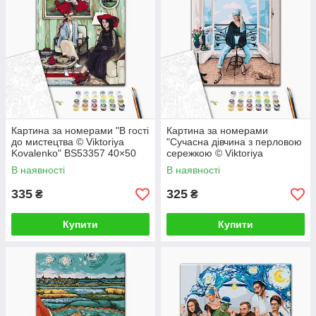
Картина за номерами "В гості
Картина за номерами
до мистецтва © Viktoriya
"Сучасна дівчина з перловою
Kovalenko" BS53357 40×50
сережкою © Viktoriya
см
Kovalenko" BS52762 40×50
В наявності
В наявності
см
335
325
₴
₴
Купити
Купити