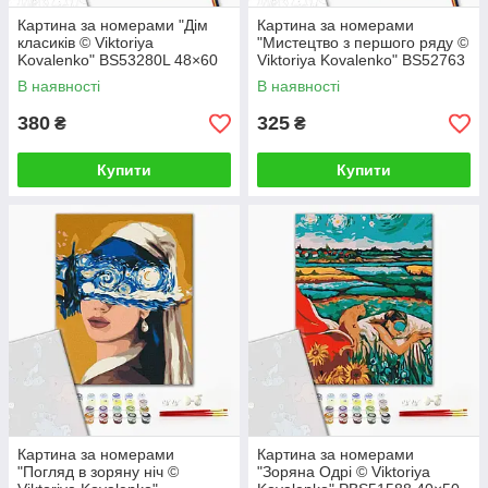
Картина за номерами "Дім
Картина за номерами
класиків © Viktoriya
"Мистецтво з першого ряду ©
Kovalenko" BS53280L 48×60
Viktoriya Kovalenko" BS52763
см
40×50 см
В наявності
В наявності
380
325
₴
₴
Купити
Купити
Картина за номерами
Картина за номерами
"Погляд в зоряну ніч ©
"Зоряна Одрі © Viktoriya