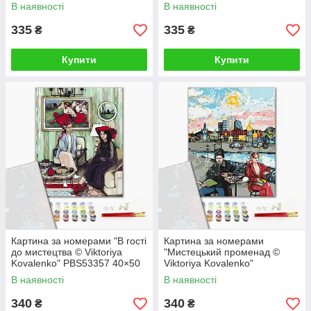
см
В наявності
В наявності
335
335
₴
₴
Купити
Купити
Картина за номерами "В гості
Картина за номерами
до мистецтва © Viktoriya
"Мистецький променад ©
Kovalenko" PBS53357 40×50
Viktoriya Kovalenko"
см
PBS53356 40×50 см
В наявності
В наявності
340
340
₴
₴