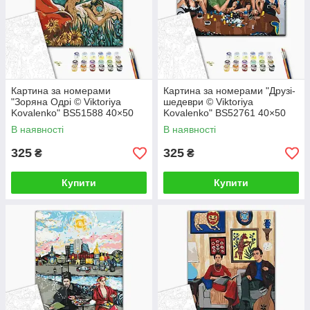
Картина за номерами
Картина за номерами "Друзі-
"Зоряна Одрі © Viktoriya
шедеври © Viktoriya
Kovalenko" BS51588 40×50
Kovalenko" BS52761 40×50
см
см
В наявності
В наявності
325
325
₴
₴
Купити
Купити