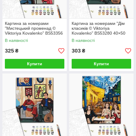
Картина за номерами
Картина за номерами "Дім
"Мистецький променад ©
класиків © Viktoriya
Viktoriya Kovalenko" BS53356
Kovalenko" BS53280 40×50
40×50 см
см
В наявності
В наявності
325
303
₴
₴
Купити
Купити