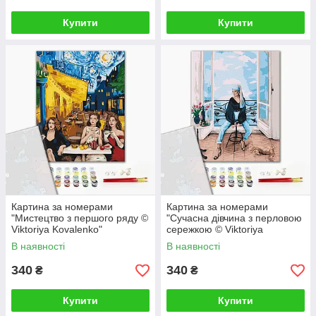
Купити
Купити
Картина за номерами
Картина за номерами
"Мистецтво з першого ряду ©
"Сучасна дівчина з перловою
Viktoriya Kovalenko"
сережкою © Viktoriya
PBS52763 40×50 см
Kovalenko" PBS52762 40×50
В наявності
В наявності
см
340
340
₴
₴
Купити
Купити