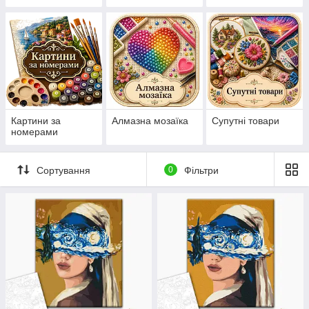
нанесеній на
канву схемі
Картини за
Алмазна мозаїка
Супутні товари
номерами
Сортування
0
Фільтри