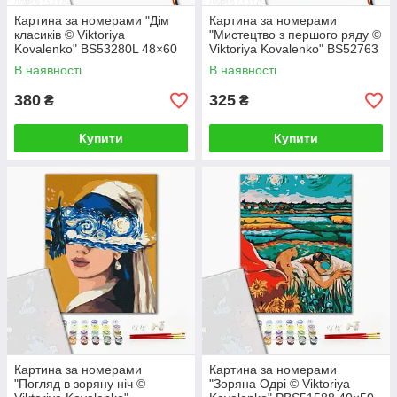
Картина за номерами "Дім
Картина за номерами
класиків © Viktoriya
"Мистецтво з першого ряду ©
Kovalenko" BS53280L 48×60
Viktoriya Kovalenko" BS52763
см
40×50 см
В наявності
В наявності
380
325
₴
₴
Купити
Купити
Картина за номерами
Картина за номерами
"Погляд в зоряну ніч ©
"Зоряна Одрі © Viktoriya