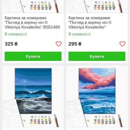
Картина за номерами
Картина за номерами
"Погляд в зоряну ніч ©
"Погляд в зоряну ніч ©
Viktoriya Kovalenko" BS51480
Viktoriya Kovalenko"
40×50 см
RBS51480 30×40 см
В наявності
В наявності
325
295
₴
₴
Купити
Купити