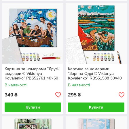
Картина за номерами "Друзі-
Картина за номерами
шедеври © Viktoriya
"Зоряна Одрі © Viktoriya
Kovalenko" PBS52761 40×50
Kovalenko" RBS51588 30×40
см
см
В наявності
В наявності
340
295
₴
₴
Купити
Купити