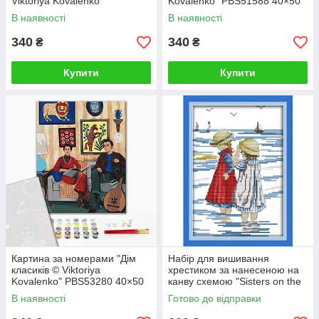
Viktoriya Kovalenko"
Kovalenko" PBS51588 40×50
PBS51480 40×50 см
см
В наявності
В наявності
340
340
₴
₴
Купити
Купити
Картина за номерами "Дім
Набір для вишивання
класиків © Viktoriya
хрестиком за нанесеною на
Kovalenko" PBS53280 40×50
канву схемою "Sisters on the
см
beach". (AIDA 14CT
В наявності
Готово до відправки
printed,19*27 см)