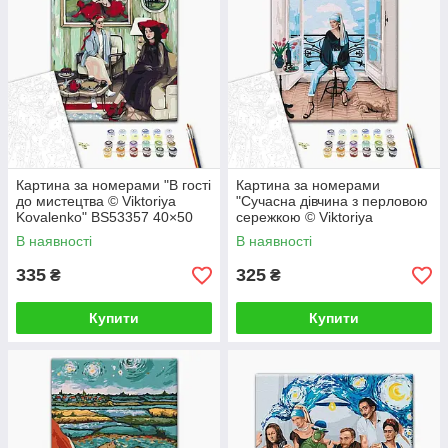
Картина за номерами "В гості
Картина за номерами
до мистецтва © Viktoriya
"Сучасна дівчина з перловою
Kovalenko" BS53357 40×50
сережкою © Viktoriya
см
Kovalenko" BS52762 40×50
В наявності
В наявності
см
335
325
₴
₴
Купити
Купити