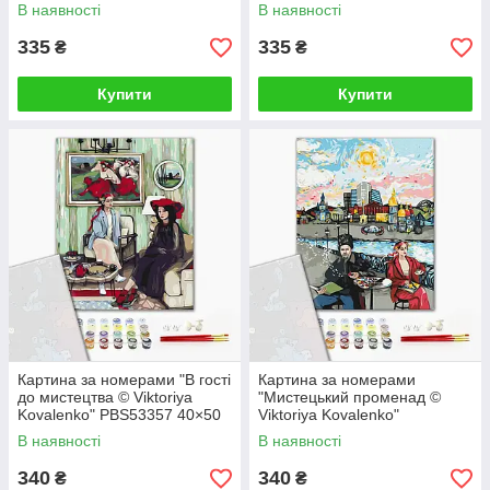
см
В наявності
В наявності
335
335
₴
₴
Купити
Купити
Картина за номерами "В гості
Картина за номерами
до мистецтва © Viktoriya
"Мистецький променад ©
Kovalenko" PBS53357 40×50
Viktoriya Kovalenko"
см
PBS53356 40×50 см
В наявності
В наявності
340
340
₴
₴