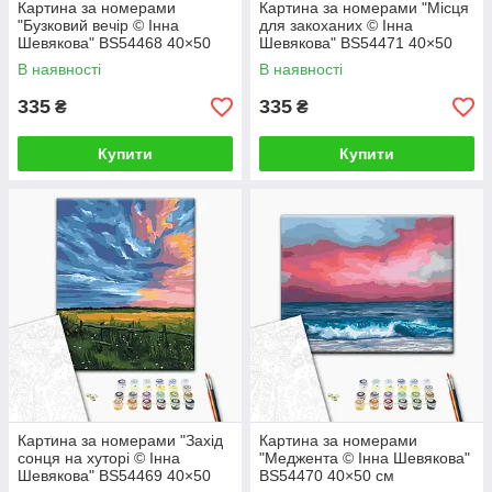
Картина за номерами
Картина за номерами "Місця
"Бузковий вечір © Інна
для закоханих © Інна
Шевякова" BS54468 40×50
Шевякова" BS54471 40×50
см
см
В наявності
В наявності
335
335
₴
₴
Купити
Купити
Картина за номерами "Захід
Картина за номерами
сонця на хуторі © Інна
"Меджента © Інна Шевякова"
Шевякова" BS54469 40×50
BS54470 40×50 см