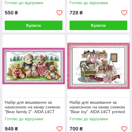
14CT printed 21*27 см
AIDA 14CT printed 38*33 см
Готово до відправки
Готово до відправки
550
728
₴
₴
Купити
Купити
Набір для вишивання за
Набір для вишивання за
нанесеною на канву схемою
нанесеною на канву схемою
"Bear family 2". AIDA 14CT
"Bear toy". AIDA 14CT printed
printed 52*31 см
46*34 см
Готово до відправки
Готово до відправки
949
700
₴
₴