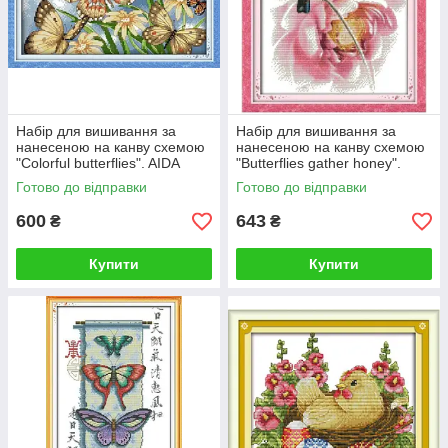
Набір для вишивання за
Набір для вишивання за
нанесеною на канву схемою
нанесеною на канву схемою
"Colorful butterflies". AIDA
"Butterflies gather honey".
14CT printed, 38*33 см
AIDA 14CT printed, 33*18 см
Готово до відправки
Готово до відправки
600
643
₴
₴
Купити
Купити