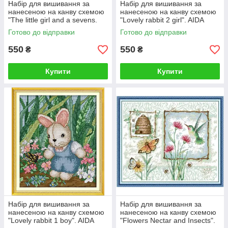
Набір для вишивання за
Набір для вишивання за
нанесеною на канву схемою
нанесеною на канву схемою
"The little girl and a sevens.
"Lovely rabbit 2 girl". AIDA
AIDA 14CT printed, 22*32 см
14CT printed 21*27 см
Готово до відправки
Готово до відправки
550
550
₴
₴
Купити
Купити
Набір для вишивання за
Набір для вишивання за
нанесеною на канву схемою
нанесеною на канву схемою
"Lovely rabbit 1 boy". AIDA
"Flowers Nectar and Insects".