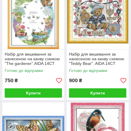
Набір для вишивання за
Набір для вишивання за
нанесеною на канву схемою
нанесеною на канву схемою
"The gardener".AIDA 14CT
"Teddy Bear". AIDA 14CT
printed, 38*47 см
printed 49*41 см
Готово до відправки
Готово до відправки
750
900
₴
₴
Купити
Купити