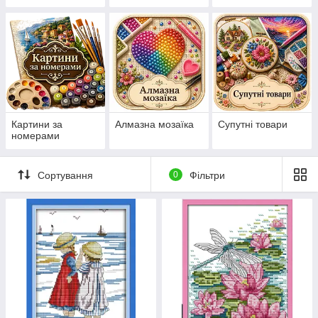
нанесеній на
канву схемі
Картини за
Алмазна мозаїка
Супутні товари
номерами
Сортування
0
Фільтри