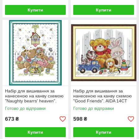
Купити
Купити
Набір для вишивання за
Набір для вишивання за
нанесеною на канву схемою
нанесеною на канву схемою
"Naughty bearrs' heaven".
"Good Friends". AIDA 14CT
AIDA 14CT printed , 41*51 см
printed 35*31 см
Готово до відправки
Готово до відправки
673
598
₴
₴
Купити
Купити