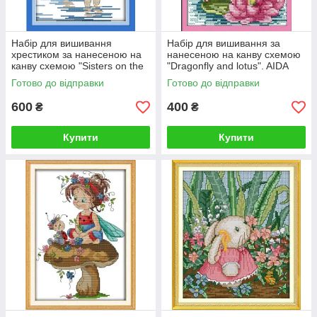
Набір для вишивання
Набір для вишивання за
хрестиком за нанесеною на
нанесеною на канву схемою
канву схемою "Sisters on the
"Dragonfly and lotus". AIDA
beach". (AIDA 14CT
14CT printed, 16*20 см
Готово до відправки
Готово до відправки
printed,19*27 см)
600
400
₴
₴
Купити
Купити