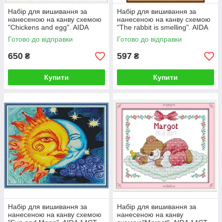
Набір для вишивання за
Набір для вишивання за
нанесеною на канву схемою
нанесеною на канву схемою
"Chickens and egg". AIDA
"The rabbit is smelling". AIDA
14CT printed, 34*34 см
14CT printed, 33*43 см
Готово до відправки
Готово до відправки
650
597
₴
₴
Купити
Купити
Набір для вишивання за
Набір для вишивання за
нанесеною на канву схемою
нанесеною на канву