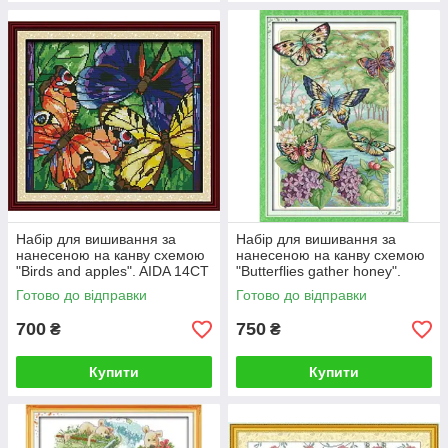
Набір для вишивання за
Набір для вишивання за
нанесеною на канву схемою
нанесеною на канву схемою
"Birds and apples". AIDA 14CT
"Butterflies gather honey".
printed 47*37 см
AIDA 14CT printed, 33*18 см
Готово до відправки
Готово до відправки
700
750
₴
₴
Купити
Купити