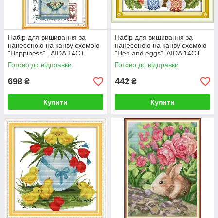
Набір для вишивання за
Набір для вишивання за
нанесеною на канву схемою
нанесеною на канву схемою
"Happiness" . AIDA 14CT
"Hen and eggs". AIDA 14CT
printed, 29*44 см
printed, 28*22 см
Готово до відправки
Готово до відправки
698
442
₴
₴
Купити
Купити