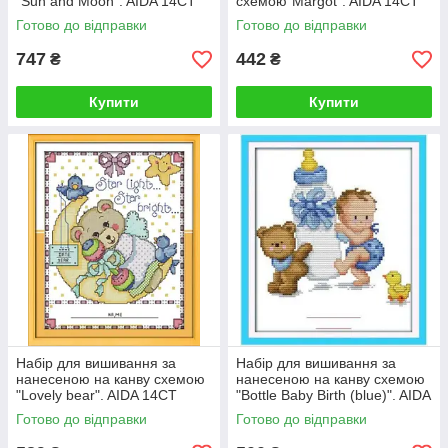
"Sun and Moon". AIDA 14CT
схемою"Margot". AIDA 14CT
printed, 44*36 см
printed, 25*20 см
Готово до відправки
Готово до відправки
747
442
₴
₴
Купити
Купити
Набір для вишивання за
Набір для вишивання за
нанесеною на канву схемою
нанесеною на канву схемою
"Lovely bear". AIDA 14CT
"Bottle Baby Birth (blue)". AIDA
printed, 25*30 см
14CT printed, 20*25 см
Готово до відправки
Готово до відправки