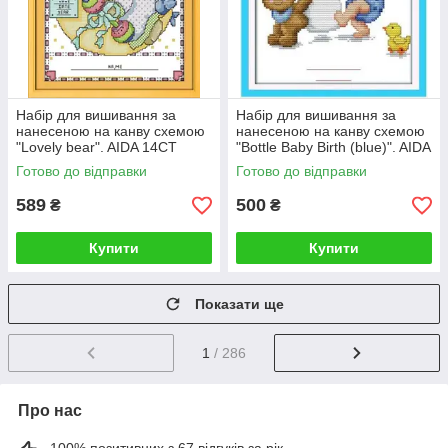
Набір для вишивання за
Набір для вишивання за
нанесеною на канву схемою
нанесеною на канву схемою
"Lovely bear". AIDA 14CT
"Bottle Baby Birth (blue)". AIDA
printed, 25*30 см
14CT printed, 20*25 см
Готово до відправки
Готово до відправки
589
500
₴
₴
Купити
Купити
Показати ще
1
/ 286
Про нас