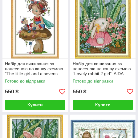
Набір для вишивання за
Набір для вишивання за
нанесеною на канву схемою
нанесеною на канву схемою
"The little girl and a sevens.
"Lovely rabbit 2 girl". AIDA
AIDA 14CT printed, 22*32 см
14CT printed 21*27 см
Готово до відправки
Готово до відправки
550
550
₴
₴
Купити
Купити