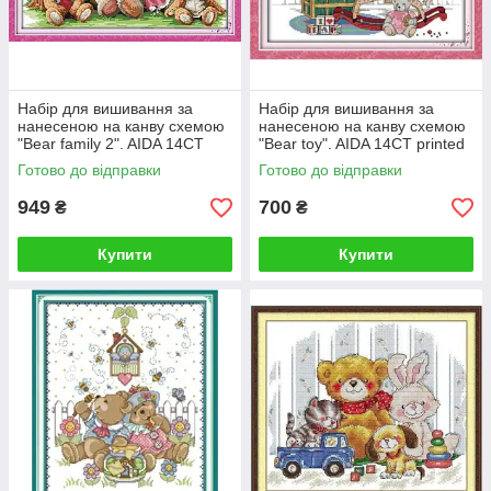
Набір для вишивання за
Набір для вишивання за
нанесеною на канву схемою
нанесеною на канву схемою
"Bear family 2". AIDA 14CT
"Bear toy". AIDA 14CT printed
printed 52*31 см
46*34 см
Готово до відправки
Готово до відправки
949
700
₴
₴
Купити
Купити