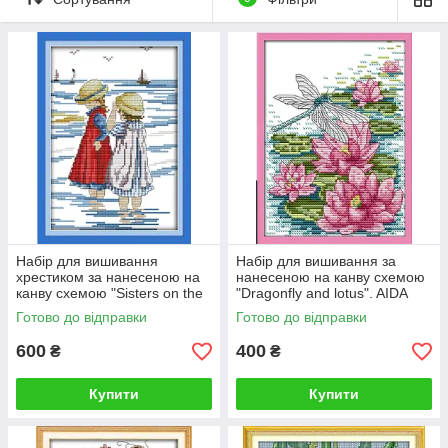
Набір для вишивання
Набір для вишивання за
хрестиком за нанесеною на
нанесеною на канву схемою
канву схемою "Sisters on the
"Dragonfly and lotus". AIDA
beach". (AIDA 14CT
14CT printed, 16*20 см
Готово до відправки
Готово до відправки
printed,19*27 см)
600
400
₴
₴
Купити
Купити