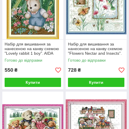
Набір для вишивання за
Набір для вишивання за
нанесеною на канву схемою
нанесеною на канву схемою
"Lovely rabbit 1 boy". AIDA
"Flowers Nectar and Insects".
14CT printed 21*27 см
AIDA 14CT printed 38*33 см
Готово до відправки
Готово до відправки
550
728
₴
₴
Купити
Купити