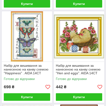
Купити
Купити
Набір для вишивання за
Набір для вишивання за
нанесеною на канву схемою
нанесеною на канву схемою
"Happiness" . AIDA 14CT
"Hen and eggs". AIDA 14CT
printed, 29*44 см
printed, 28*22 см
Готово до відправки
Готово до відправки
698
442
₴
₴
Купити
Купити