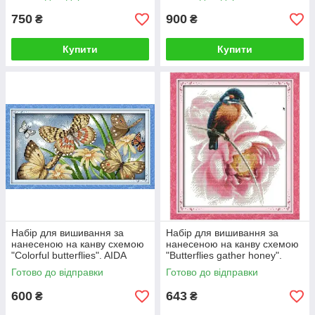
750
900
₴
₴
Купити
Купити
Набір для вишивання за
Набір для вишивання за
нанесеною на канву схемою
нанесеною на канву схемою
"Colorful butterflies". AIDA
"Butterflies gather honey".
14CT printed, 38*33 см
AIDA 14CT printed, 33*18 см
Готово до відправки
Готово до відправки
600
643
₴
₴