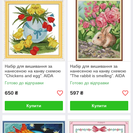
Набір для вишивання за
Набір для вишивання за
нанесеною на канву схемою
нанесеною на канву схемою
"Chickens and egg". AIDA
"The rabbit is smelling". AIDA
14CT printed, 34*34 см
14CT printed, 33*43 см
Готово до відправки
Готово до відправки
650
597
₴
₴
Купити
Купити