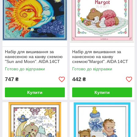
Набір для вишивання за
Набір для вишивання за
нанесеною на канву схемою
нанесеною на канву
"Sun and Moon". AIDA 14CT
схемою"Margot". AIDA 14CT
printed, 44*36 см
printed, 25*20 см
Готово до відправки
Готово до відправки
747
442
₴
₴
Купити
Купити