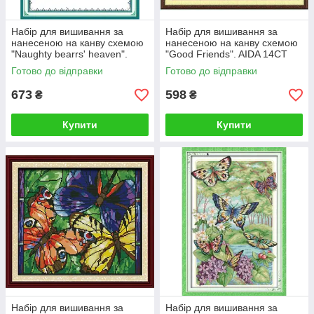
Набір для вишивання за
Набір для вишивання за
нанесеною на канву схемою
нанесеною на канву схемою
"Naughty bearrs' heaven".
"Good Friends". AIDA 14CT
AIDA 14CT printed , 41*51 см
printed 35*31 см
Готово до відправки
Готово до відправки
673
598
₴
₴
Купити
Купити
Набір для вишивання за
Набір для вишивання за