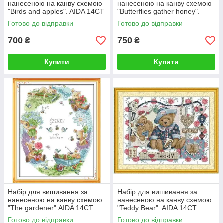
нанесеною на канву схемою
нанесеною на канву схемою
"Birds and apples". AIDA 14CT
"Butterflies gather honey".
printed 47*37 см
AIDA 14CT printed, 33*18 см
Готово до відправки
Готово до відправки
700
750
₴
₴
Купити
Купити
Набір для вишивання за
Набір для вишивання за
нанесеною на канву схемою
нанесеною на канву схемою
"The gardener".AIDA 14CT
"Teddy Bear". AIDA 14CT
printed, 38*47 см
printed 49*41 см
Готово до відправки
Готово до відправки