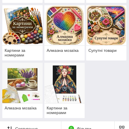
нанесеній на
канву схемі
Картини за
Алмазна мозаїка
Супутні товари
номерами
Алмазна мозаїка
Картини за
номерами
Сортування
0
Фільтри