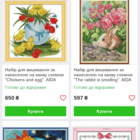
Набір для вишивання за
Набір для вишивання за
нанесеною на канву схемою
нанесеною на канву схемою
"Chickens and egg". AIDA
"The rabbit is smelling". AIDA
14CT printed, 34*34 см
14CT printed, 33*43 см
Готово до відправки
Готово до відправки
650
597
₴
₴
Купити
Купити