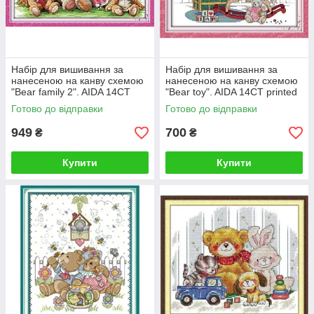
Набір для вишивання за
Набір для вишивання за
нанесеною на канву схемою
нанесеною на канву схемою
"Bear family 2". AIDA 14CT
"Bear toy". AIDA 14CT printed
printed 52*31 см
46*34 см
Готово до відправки
Готово до відправки
949
700
₴
₴
Купити
Купити