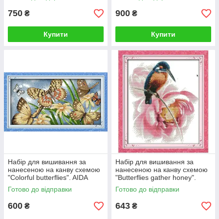
750
900
₴
₴
Купити
Купити
Набір для вишивання за
Набір для вишивання за
нанесеною на канву схемою
нанесеною на канву схемою
"Colorful butterflies". AIDA
"Butterflies gather honey".
14CT printed, 38*33 см
AIDA 14CT printed, 33*18 см
Готово до відправки
Готово до відправки
600
643
₴
₴