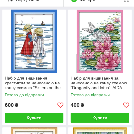
Набір для вишивання
Набір для вишивання за
хрестиком за нанесеною на
нанесеною на канву схемою
канву схемою "Sisters on the
"Dragonfly and lotus". AIDA
beach". (AIDA 14CT
14CT printed, 16*20 см
Готово до відправки
Готово до відправки
printed,19*27 см)
600
400
₴
₴
Купити
Купити