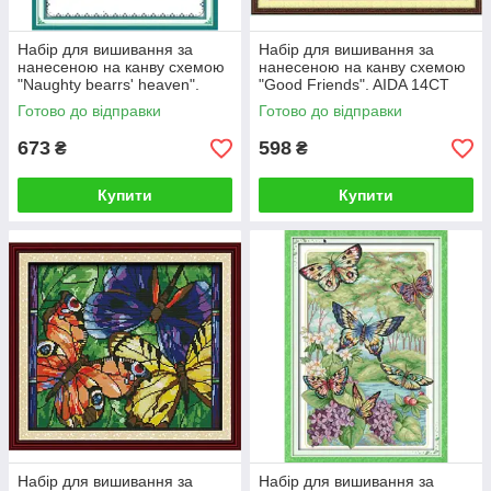
Набір для вишивання за
Набір для вишивання за
нанесеною на канву схемою
нанесеною на канву схемою
"Naughty bearrs' heaven".
"Good Friends". AIDA 14CT
AIDA 14CT printed , 41*51 см
printed 35*31 см
Готово до відправки
Готово до відправки
673
598
₴
₴
Купити
Купити
Набір для вишивання за
Набір для вишивання за