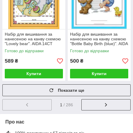
Набір для вишивання за
Набір для вишивання за
нанесеною на канву схемою
нанесеною на канву схемою
"Lovely bear". AIDA 14CT
"Bottle Baby Birth (blue)". AIDA
printed, 25*30 см
14CT printed, 20*25 см
Готово до відправки
Готово до відправки
589
500
₴
₴
Купити
Купити
Показати ще
1
/ 286
Про нас