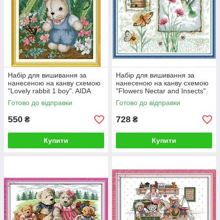
Набір для вишивання за
Набір для вишивання за
нанесеною на канву схемою
нанесеною на канву схемою
"Lovely rabbit 1 boy". AIDA
"Flowers Nectar and Insects".
14CT printed 21*27 см
AIDA 14CT printed 38*33 см
Готово до відправки
Готово до відправки
550
728
₴
₴
Купити
Купити