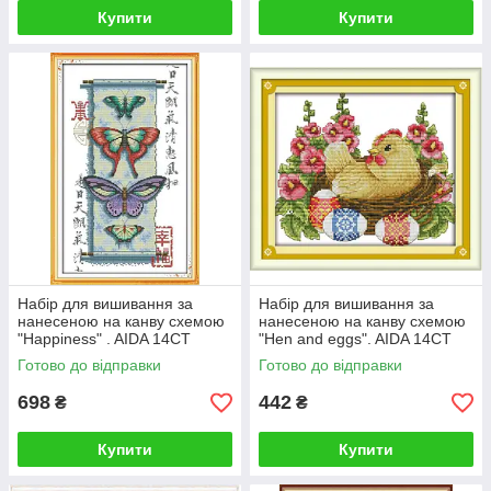
Купити
Купити
Набір для вишивання за
Набір для вишивання за
нанесеною на канву схемою
нанесеною на канву схемою
"Happiness" . AIDA 14CT
"Hen and eggs". AIDA 14CT
printed, 29*44 см
printed, 28*22 см
Готово до відправки
Готово до відправки
698
442
₴
₴
Купити
Купити