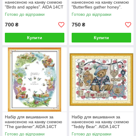
нанесеною на канву схемою
нанесеною на канву схемою
"Birds and apples". AIDA 14CT
"Butterflies gather honey".
printed 47*37 см
AIDA 14CT printed, 33*18 см
Готово до відправки
Готово до відправки
700
750
₴
₴
Купити
Купити
Набір для вишивання за
Набір для вишивання за
нанесеною на канву схемою
нанесеною на канву схемою
"The gardener".AIDA 14CT
"Teddy Bear". AIDA 14CT
printed, 38*47 см
printed 49*41 см
Готово до відправки
Готово до відправки