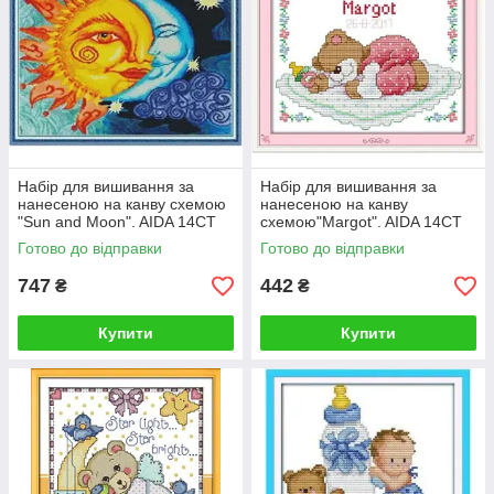
Набір для вишивання за
Набір для вишивання за
нанесеною на канву схемою
нанесеною на канву
"Sun and Moon". AIDA 14CT
схемою"Margot". AIDA 14CT
printed, 44*36 см
printed, 25*20 см
Готово до відправки
Готово до відправки
747
442
₴
₴
Купити
Купити