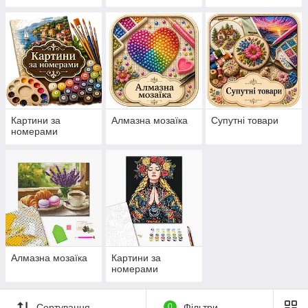
нанесеній на
канву схемі
Картини за
Алмазна мозаїка
Супутні товари
номерами
Алмазна мозаїка
Картини за
номерами
Сортування
0
Фільтри