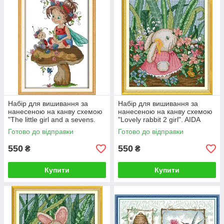
Набір для вишивання за
Набір для вишивання за
нанесеною на канву схемою
нанесеною на канву схемою
"The little girl and a sevens.
"Lovely rabbit 2 girl". AIDA
AIDA 14CT printed, 22*32 см
14CT printed 21*27 см
Готово до відправки
Готово до відправки
550
550
₴
₴
Купити
Купити