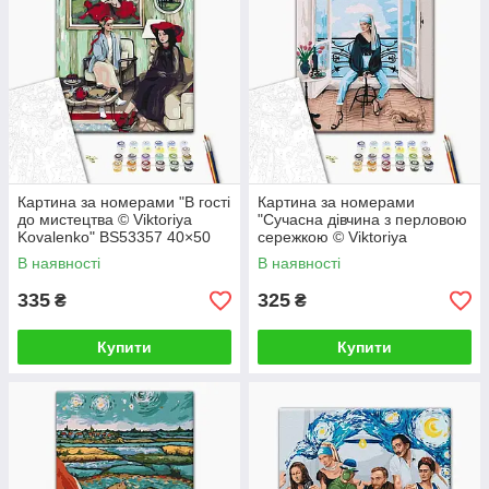
Картина за номерами "В гості
Картина за номерами
до мистецтва © Viktoriya
"Сучасна дівчина з перловою
Kovalenko" BS53357 40×50
сережкою © Viktoriya
см
Kovalenko" BS52762 40×50
В наявності
В наявності
см
335
325
₴
₴
Купити
Купити