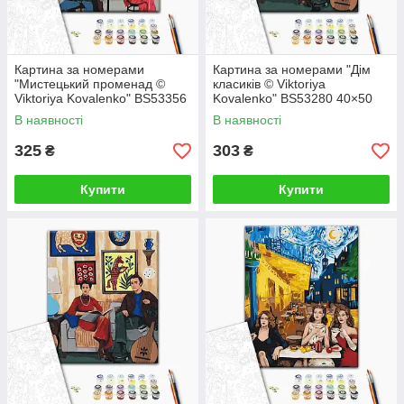
Картина за номерами
Картина за номерами "Дім
"Мистецький променад ©
класиків © Viktoriya
Viktoriya Kovalenko" BS53356
Kovalenko" BS53280 40×50
40×50 см
см
В наявності
В наявності
325
303
₴
₴
Купити
Купити