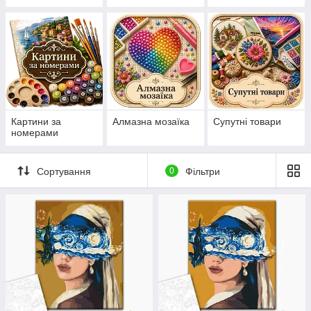
нанесеній на
канву схемі
Картини за
Алмазна мозаїка
Супутні товари
номерами
Сортування
0
Фільтри