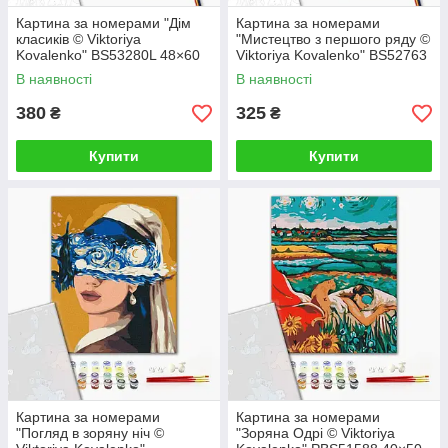
Картина за номерами "Дім
Картина за номерами
класиків © Viktoriya
"Мистецтво з першого ряду ©
Kovalenko" BS53280L 48×60
Viktoriya Kovalenko" BS52763
см
40×50 см
В наявності
В наявності
380
325
₴
₴
Купити
Купити
Картина за номерами
Картина за номерами
"Погляд в зоряну ніч ©
"Зоряна Одрі © Viktoriya