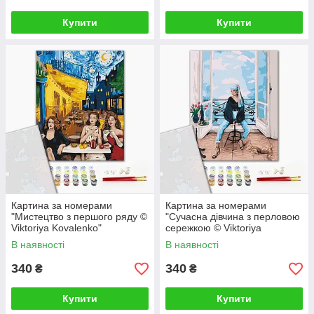
Купити
Купити
Картина за номерами
Картина за номерами
"Мистецтво з першого ряду ©
"Сучасна дівчина з перловою
Viktoriya Kovalenko"
сережкою © Viktoriya
PBS52763 40×50 см
Kovalenko" PBS52762 40×50
В наявності
В наявності
см
340
340
₴
₴
Купити
Купити