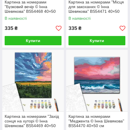
Картина за номерами
Картина за номерами "Місця
"Бузковий вечір © Інна
для закоханих © Інна
Шевякова" BS54468 40×50
Шевякова" BS54471 40×50
см
см
В наявності
В наявності
335
335
₴
₴
Купити
Купити
Картина за номерами "Захід
Картина за номерами
сонця на хуторі © Інна
"Меджента © Інна Шевякова"
Шевякова" BS54469 40×50
BS54470 40×50 см