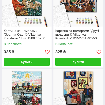
Картина за номерами
Картина за номерами "Друзі-
"Зоряна Одрі © Viktoriya
шедеври © Viktoriya
Kovalenko" BS51588 40×50
Kovalenko" BS52761 40×50
см
см
В наявності
В наявності
325
325
₴
₴
Купити
Купити