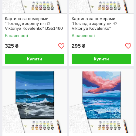
Картина за номерами
Картина за номерами
"Погляд в зоряну ніч ©
"Погляд в зоряну ніч ©
Viktoriya Kovalenko" BS51480
Viktoriya Kovalenko"
40×50 см
RBS51480 30×40 см
В наявності
В наявності
325
295
₴
₴
Купити
Купити