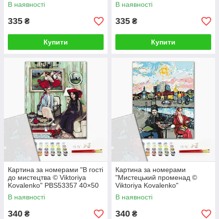
см
В наявності
В наявності
335
335
₴
₴
Купити
Купити
Картина за номерами "В гості
Картина за номерами
до мистецтва © Viktoriya
"Мистецький променад ©
Kovalenko" PBS53357 40×50
Viktoriya Kovalenko"
см
PBS53356 40×50 см
В наявності
В наявності
340
340
₴
₴