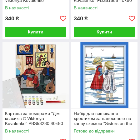
Viktoriya Kovalenko"
Kovalenko" PBS51588 40×50
PBS51480 40×50 см
см
В наявності
В наявності
340
340
₴
₴
Купити
Купити
Картина за номерами "Дім
Набір для вишивання
класиків © Viktoriya
хрестиком за нанесеною на
Kovalenko" PBS53280 40×50
канву схемою "Sisters on the
см
beach". (AIDA 14CT
В наявності
Готово до відправки
printed,19*27 см)