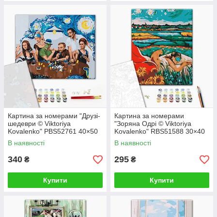
Картина за номерами "Друзі-
Картина за номерами
шедеври © Viktoriya
"Зоряна Одрі © Viktoriya
Kovalenko" PBS52761 40×50
Kovalenko" RBS51588 30×40
см
см
В наявності
В наявності
340
295
₴
₴
Купити
Купити