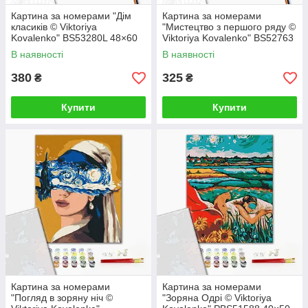
Картина за номерами "Дім
Картина за номерами
класиків © Viktoriya
"Мистецтво з першого ряду ©
Kovalenko" BS53280L 48×60
Viktoriya Kovalenko" BS52763
см
40×50 см
В наявності
В наявності
380
325
₴
₴
Купити
Купити
Картина за номерами
Картина за номерами
"Погляд в зоряну ніч ©
"Зоряна Одрі © Viktoriya