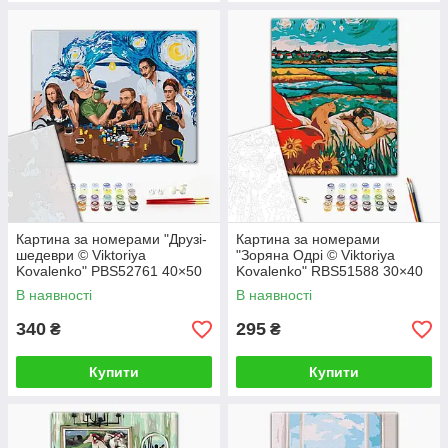
Картина за номерами "Друзі-
Картина за номерами
шедеври © Viktoriya
"Зоряна Одрі © Viktoriya
Kovalenko" PBS52761 40×50
Kovalenko" RBS51588 30×40
см
см
В наявності
В наявності
340
295
₴
₴
Купити
Купити