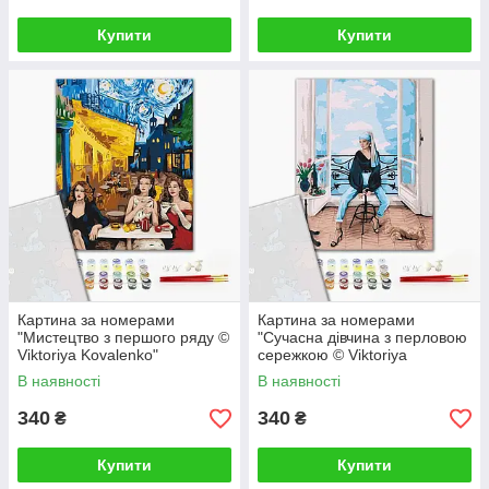
Купити
Купити
Картина за номерами
Картина за номерами
"Мистецтво з першого ряду ©
"Сучасна дівчина з перловою
Viktoriya Kovalenko"
сережкою © Viktoriya
PBS52763 40×50 см
Kovalenko" PBS52762 40×50
В наявності
В наявності
см
340
340
₴
₴
Купити
Купити