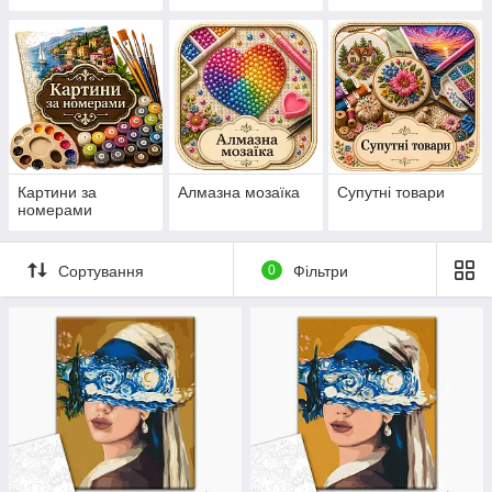
нанесеній на
канву схемі
Картини за
Алмазна мозаїка
Супутні товари
номерами
Сортування
0
Фільтри