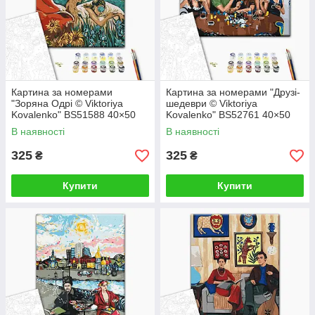
Картина за номерами
Картина за номерами "Друзі-
"Зоряна Одрі © Viktoriya
шедеври © Viktoriya
Kovalenko" BS51588 40×50
Kovalenko" BS52761 40×50
см
см
В наявності
В наявності
325
325
₴
₴
Купити
Купити