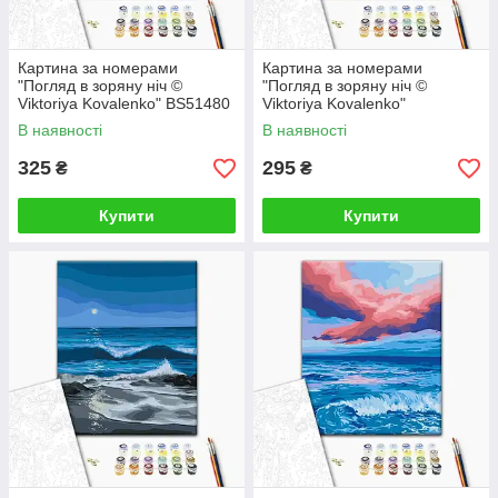
Картина за номерами
Картина за номерами
"Погляд в зоряну ніч ©
"Погляд в зоряну ніч ©
Viktoriya Kovalenko" BS51480
Viktoriya Kovalenko"
40×50 см
RBS51480 30×40 см
В наявності
В наявності
325
295
₴
₴
Купити
Купити