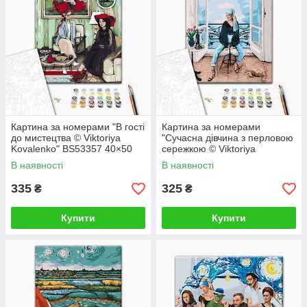
Картина за номерами "В гості
Картина за номерами
до мистецтва © Viktoriya
"Сучасна дівчина з перловою
Kovalenko" BS53357 40×50
сережкою © Viktoriya
см
Kovalenko" BS52762 40×50
В наявності
В наявності
см
335
325
₴
₴
Купити
Купити