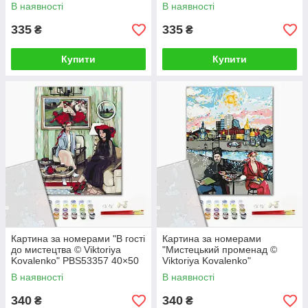
см
В наявності
В наявності
335
335
₴
₴
Купити
Купити
Картина за номерами "В гості
Картина за номерами
до мистецтва © Viktoriya
"Мистецький променад ©
Kovalenko" PBS53357 40×50
Viktoriya Kovalenko"
см
PBS53356 40×50 см
В наявності
В наявності
340
340
₴
₴