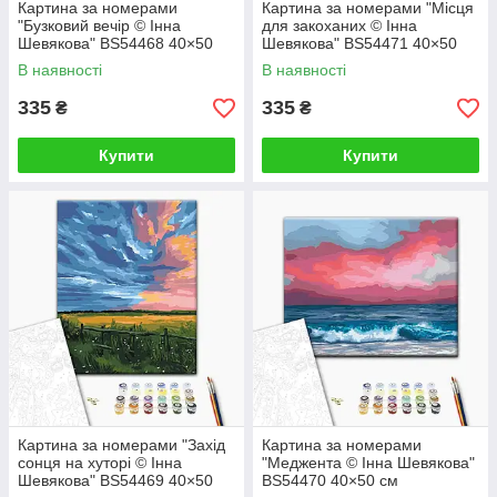
Картина за номерами
Картина за номерами "Місця
"Бузковий вечір © Інна
для закоханих © Інна
Шевякова" BS54468 40×50
Шевякова" BS54471 40×50
см
см
В наявності
В наявності
335
335
₴
₴
Купити
Купити
Картина за номерами "Захід
Картина за номерами
сонця на хуторі © Інна
"Меджента © Інна Шевякова"
Шевякова" BS54469 40×50
BS54470 40×50 см