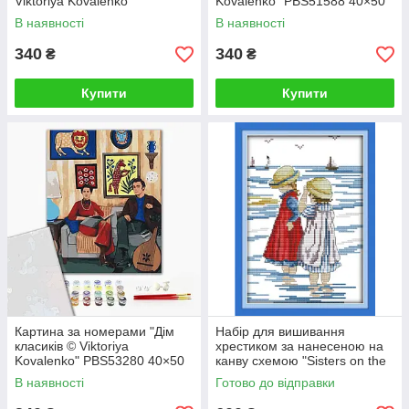
Viktoriya Kovalenko"
Kovalenko" PBS51588 40×50
PBS51480 40×50 см
см
В наявності
В наявності
340
340
₴
₴
Купити
Купити
Картина за номерами "Дім
Набір для вишивання
класиків © Viktoriya
хрестиком за нанесеною на
Kovalenko" PBS53280 40×50
канву схемою "Sisters on the
см
beach". (AIDA 14CT
В наявності
Готово до відправки
printed,19*27 см)