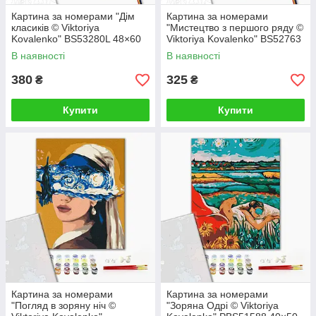
Картина за номерами "Дім
Картина за номерами
класиків © Viktoriya
"Мистецтво з першого ряду ©
Kovalenko" BS53280L 48×60
Viktoriya Kovalenko" BS52763
см
40×50 см
В наявності
В наявності
380
325
₴
₴
Купити
Купити
Картина за номерами
Картина за номерами
"Погляд в зоряну ніч ©
"Зоряна Одрі © Viktoriya