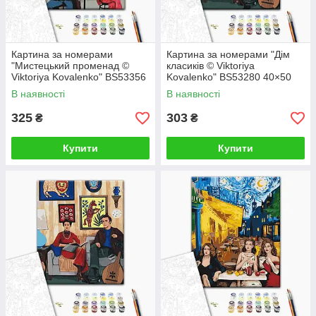
Картина за номерами
Картина за номерами "Дім
"Мистецький променад ©
класиків © Viktoriya
Viktoriya Kovalenko" BS53356
Kovalenko" BS53280 40×50
40×50 см
см
В наявності
В наявності
325
303
₴
₴
Купити
Купити