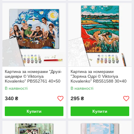
Картина за номерами "Друзі-
Картина за номерами
шедеври © Viktoriya
"Зоряна Одрі © Viktoriya
Kovalenko" PBS52761 40×50
Kovalenko" RBS51588 30×40
см
см
В наявності
В наявності
340
295
₴
₴
Купити
Купити