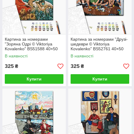
Картина за номерами
Картина за номерами "Друзі-
"Зоряна Одрі © Viktoriya
шедеври © Viktoriya
Kovalenko" BS51588 40×50
Kovalenko" BS52761 40×50
см
см
В наявності
В наявності
325
325
₴
₴
Купити
Купити