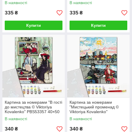
см
В наявності
В наявності
335
335
₴
₴
Купити
Купити
Картина за номерами "В гості
Картина за номерами
до мистецтва © Viktoriya
"Мистецький променад ©
Kovalenko" PBS53357 40×50
Viktoriya Kovalenko"
см
PBS53356 40×50 см
В наявності
В наявності
340
340
₴
₴