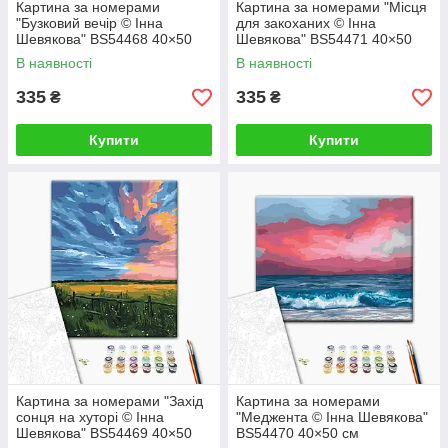
Картина за номерами
Картина за номерами "Місця
"Бузковий вечір © Інна
для закоханих © Інна
Шевякова" BS54468 40×50
Шевякова" BS54471 40×50
см
см
В наявності
В наявності
335
335
₴
₴
Купити
Купити
Картина за номерами "Захід
Картина за номерами
сонця на хуторі © Інна
"Меджента © Інна Шевякова"
Шевякова" BS54469 40×50
BS54470 40×50 см