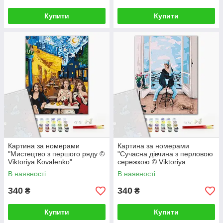
Купити
Купити
Картина за номерами
Картина за номерами
"Мистецтво з першого ряду ©
"Сучасна дівчина з перловою
Viktoriya Kovalenko"
сережкою © Viktoriya
PBS52763 40×50 см
Kovalenko" PBS52762 40×50
В наявності
В наявності
см
340
340
₴
₴
Купити
Купити