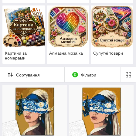
нанесеній на
канву схемі
Картини за
Алмазна мозаїка
Супутні товари
номерами
Сортування
0
Фільтри