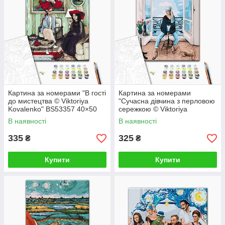
Картина за номерами "В гості
Картина за номерами
до мистецтва © Viktoriya
"Сучасна дівчина з перловою
Kovalenko" BS53357 40×50
сережкою © Viktoriya
см
Kovalenko" BS52762 40×50
В наявності
В наявності
см
335
325
₴
₴
Купити
Купити