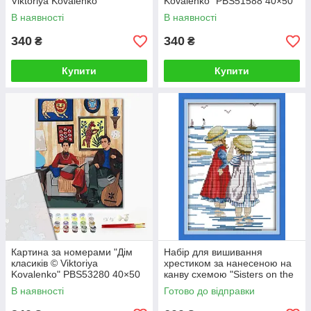
Viktoriya Kovalenko"
Kovalenko" PBS51588 40×50
PBS51480 40×50 см
см
В наявності
В наявності
340
340
₴
₴
Купити
Купити
Картина за номерами "Дім
Набір для вишивання
класиків © Viktoriya
хрестиком за нанесеною на
Kovalenko" PBS53280 40×50
канву схемою "Sisters on the
см
beach". (AIDA 14CT
В наявності
Готово до відправки
printed,19*27 см)