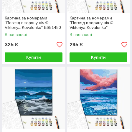
Картина за номерами
Картина за номерами
"Погляд в зоряну ніч ©
"Погляд в зоряну ніч ©
Viktoriya Kovalenko" BS51480
Viktoriya Kovalenko"
40×50 см
RBS51480 30×40 см
В наявності
В наявності
325
295
₴
₴
Купити
Купити