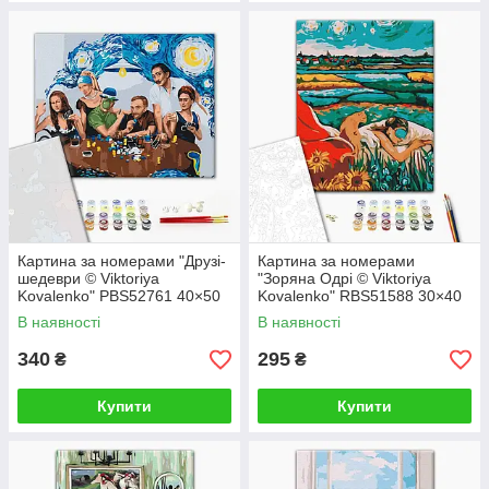
Картина за номерами "Друзі-
Картина за номерами
шедеври © Viktoriya
"Зоряна Одрі © Viktoriya
Kovalenko" PBS52761 40×50
Kovalenko" RBS51588 30×40
см
см
В наявності
В наявності
340
295
₴
₴
Купити
Купити