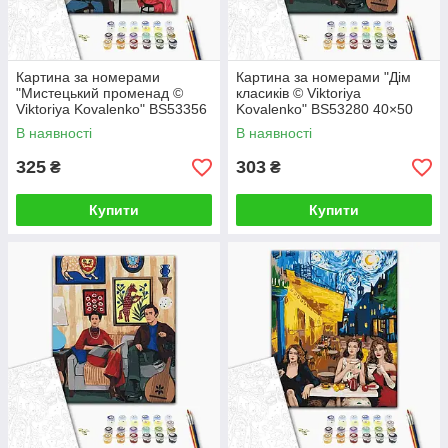
Картина за номерами
Картина за номерами "Дім
"Мистецький променад ©
класиків © Viktoriya
Viktoriya Kovalenko" BS53356
Kovalenko" BS53280 40×50
40×50 см
см
В наявності
В наявності
325
303
₴
₴
Купити
Купити