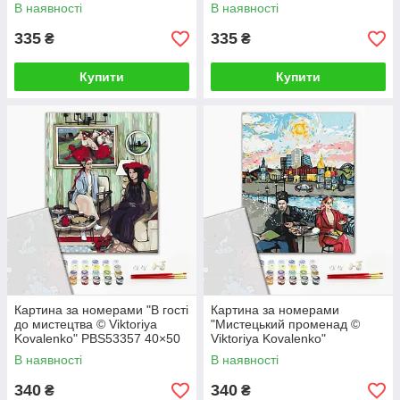
см
В наявності
В наявності
335
335
₴
₴
Купити
Купити
Картина за номерами "В гості
Картина за номерами
до мистецтва © Viktoriya
"Мистецький променад ©
Kovalenko" PBS53357 40×50
Viktoriya Kovalenko"
см
PBS53356 40×50 см
В наявності
В наявності
340
340
₴
₴