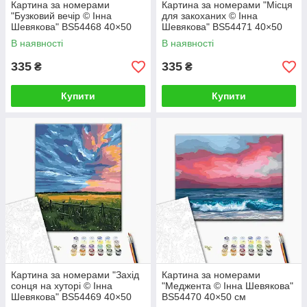
Картина за номерами
Картина за номерами "Місця
"Бузковий вечір © Інна
для закоханих © Інна
Шевякова" BS54468 40×50
Шевякова" BS54471 40×50
см
см
В наявності
В наявності
335
335
₴
₴
Купити
Купити
Картина за номерами "Захід
Картина за номерами
сонця на хуторі © Інна
"Меджента © Інна Шевякова"
Шевякова" BS54469 40×50
BS54470 40×50 см