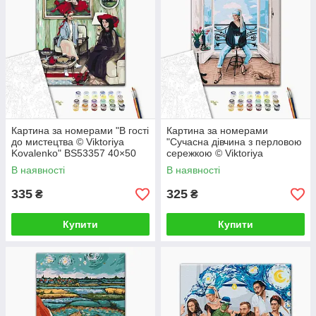
Картина за номерами "В гості
Картина за номерами
до мистецтва © Viktoriya
"Сучасна дівчина з перловою
Kovalenko" BS53357 40×50
сережкою © Viktoriya
см
Kovalenko" BS52762 40×50
В наявності
В наявності
см
335
325
₴
₴
Купити
Купити