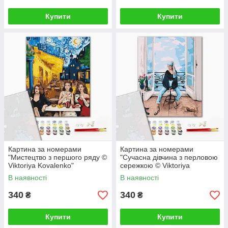
Купити
Купити
Картина за номерами
Картина за номерами
"Мистецтво з першого ряду ©
"Сучасна дівчина з перловою
Viktoriya Kovalenko"
сережкою © Viktoriya
PBS52763 40×50 см
Kovalenko" PBS52762 40×50
В наявності
В наявності
см
340
340
₴
₴
Купити
Купити