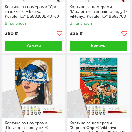
Картина за номерами "Дім
Картина за номерами
класиків © Viktoriya
"Мистецтво з першого ряду ©
Kovalenko" BS53280L 48×60
Viktoriya Kovalenko" BS52763
см
40×50 см
В наявності
В наявності
380
325
₴
₴
Купити
Купити
Картина за номерами
Картина за номерами
"Погляд в зоряну ніч ©
"Зоряна Одрі © Viktoriya