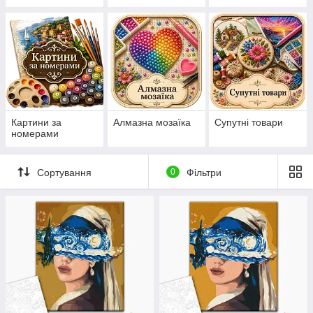
нанесеній на
канву схемі
Картини за
Алмазна мозаїка
Супутні товари
номерами
Сортування
0
Фільтри