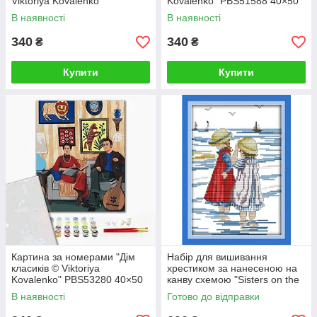
Viktoriya Kovalenko"
Kovalenko" PBS51588 40×50
PBS51480 40×50 см
см
В наявності
В наявності
340
340
₴
₴
Купити
Купити
Картина за номерами "Дім
Набір для вишивання
класиків © Viktoriya
хрестиком за нанесеною на
Kovalenko" PBS53280 40×50
канву схемою "Sisters on the
см
beach". (AIDA 14CT
В наявності
Готово до відправки
printed,19*27 см)