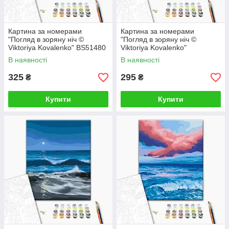
Картина за номерами
Картина за номерами
"Погляд в зоряну ніч ©
"Погляд в зоряну ніч ©
Viktoriya Kovalenko" BS51480
Viktoriya Kovalenko"
40×50 см
RBS51480 30×40 см
В наявності
В наявності
325
295
₴
₴
Купити
Купити