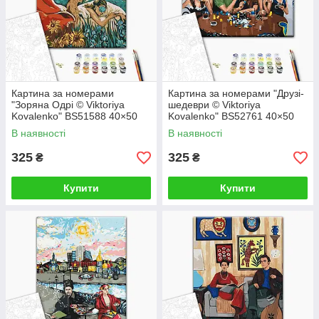
Картина за номерами
Картина за номерами "Друзі-
"Зоряна Одрі © Viktoriya
шедеври © Viktoriya
Kovalenko" BS51588 40×50
Kovalenko" BS52761 40×50
см
см
В наявності
В наявності
325
325
₴
₴
Купити
Купити