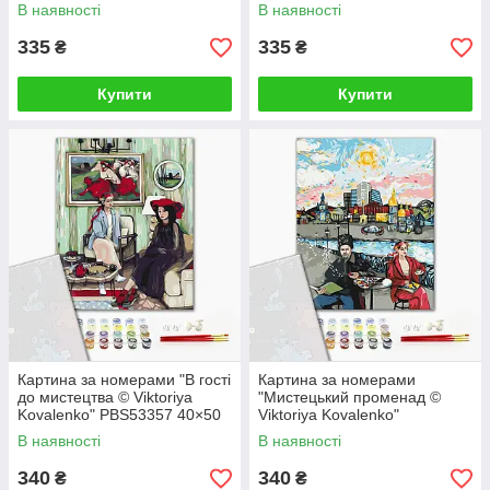
см
В наявності
В наявності
335
335
₴
₴
Купити
Купити
Картина за номерами "В гості
Картина за номерами
до мистецтва © Viktoriya
"Мистецький променад ©
Kovalenko" PBS53357 40×50
Viktoriya Kovalenko"
см
PBS53356 40×50 см
В наявності
В наявності
340
340
₴
₴