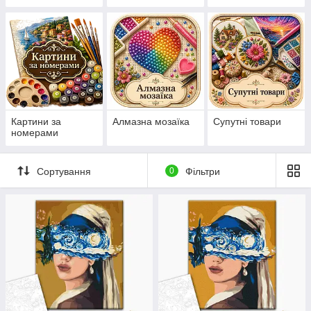
нанесеній на
канву схемі
Картини за
Алмазна мозаїка
Супутні товари
номерами
Сортування
0
Фільтри