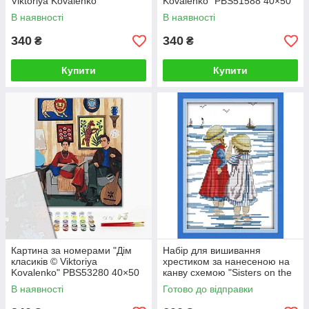
Viktoriya Kovalenko"
Kovalenko" PBS51588 40×50
PBS51480 40×50 см
см
В наявності
В наявності
340
340
₴
₴
Купити
Купити
Картина за номерами "Дім
Набір для вишивання
класиків © Viktoriya
хрестиком за нанесеною на
Kovalenko" PBS53280 40×50
канву схемою "Sisters on the
см
beach". (AIDA 14CT
В наявності
Готово до відправки
printed,19*27 см)