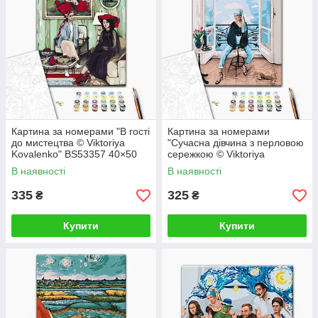
Картина за номерами "В гості
Картина за номерами
до мистецтва © Viktoriya
"Сучасна дівчина з перловою
Kovalenko" BS53357 40×50
сережкою © Viktoriya
см
Kovalenko" BS52762 40×50
В наявності
В наявності
см
335
325
₴
₴
Купити
Купити