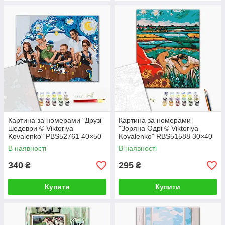
Картина за номерами "Друзі-
Картина за номерами
шедеври © Viktoriya
"Зоряна Одрі © Viktoriya
Kovalenko" PBS52761 40×50
Kovalenko" RBS51588 30×40
см
см
В наявності
В наявності
340
295
₴
₴
Купити
Купити