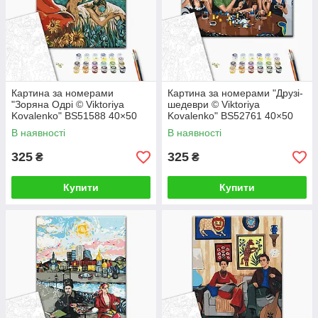
Картина за номерами
Картина за номерами "Друзі-
"Зоряна Одрі © Viktoriya
шедеври © Viktoriya
Kovalenko" BS51588 40×50
Kovalenko" BS52761 40×50
см
см
В наявності
В наявності
325
325
₴
₴
Купити
Купити