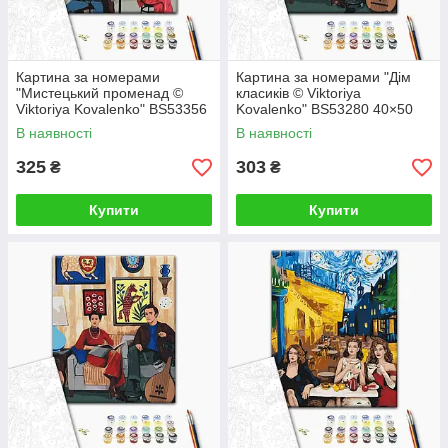
Картина за номерами
Картина за номерами "Дім
"Мистецький променад ©
класиків © Viktoriya
Viktoriya Kovalenko" BS53356
Kovalenko" BS53280 40×50
40×50 см
см
В наявності
В наявності
325
303
₴
₴
Купити
Купити