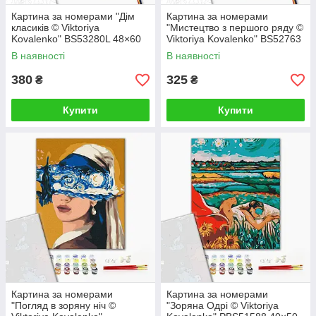
Картина за номерами "Дім
Картина за номерами
класиків © Viktoriya
"Мистецтво з першого ряду ©
Kovalenko" BS53280L 48×60
Viktoriya Kovalenko" BS52763
см
40×50 см
В наявності
В наявності
380
325
₴
₴
Купити
Купити
Картина за номерами
Картина за номерами
"Погляд в зоряну ніч ©
"Зоряна Одрі © Viktoriya