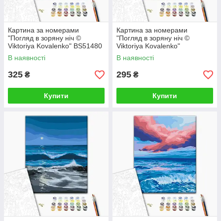
Картина за номерами
Картина за номерами
"Погляд в зоряну ніч ©
"Погляд в зоряну ніч ©
Viktoriya Kovalenko" BS51480
Viktoriya Kovalenko"
40×50 см
RBS51480 30×40 см
В наявності
В наявності
325
295
₴
₴
Купити
Купити