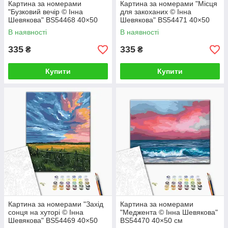
Картина за номерами
Картина за номерами "Місця
"Бузковий вечір © Інна
для закоханих © Інна
Шевякова" BS54468 40×50
Шевякова" BS54471 40×50
см
см
В наявності
В наявності
335
335
₴
₴
Купити
Купити
Картина за номерами "Захід
Картина за номерами
сонця на хуторі © Інна
"Меджента © Інна Шевякова"
Шевякова" BS54469 40×50
BS54470 40×50 см