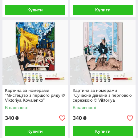
Купити
Купити
Картина за номерами
Картина за номерами
"Мистецтво з першого ряду ©
"Сучасна дівчина з перловою
Viktoriya Kovalenko"
сережкою © Viktoriya
PBS52763 40×50 см
Kovalenko" PBS52762 40×50
В наявності
В наявності
см
340
340
₴
₴
Купити
Купити